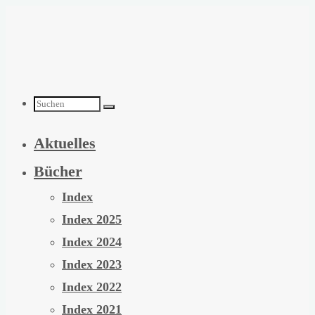
Zum
Inhalt
springen
Suchen
Aktuelles
nach:
Bücher
Index
Index 2025
Index 2024
Index 2023
Index 2022
Index 2021