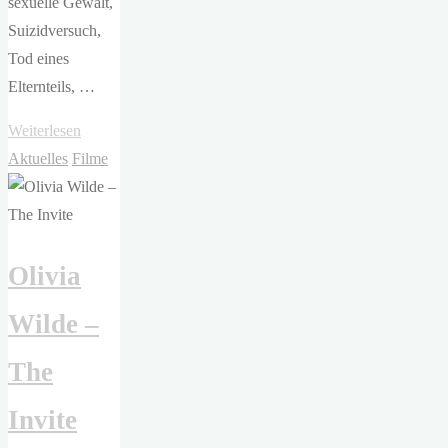
sexuelle Gewalt,
Suizidversuch,
Tod eines
Elternteils, …
"Viola
Weiterlesen
van
Aktuelles
Filme
de
Sandt
–
Olivia
Die
Dinner
Wilde –
Party"
The
Invite