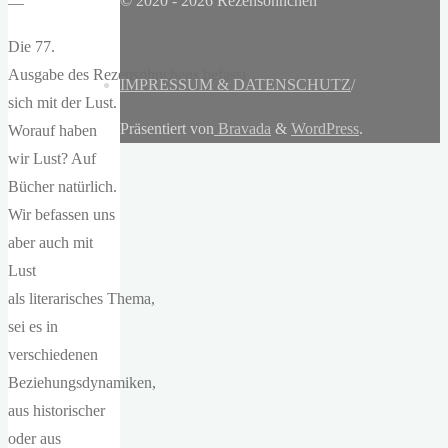
© 2020 - 2026 Rezensöhnchen
—
Die 77.
Ausgabe des Rezensöhnchens befasst
IMPRESSUM & DATENSCHUTZ
/
sich mit der Lust.
Präsentiert von
Bravada
&
WordPress
.
Worauf haben
wir Lust? Auf
Bücher natürlich.
Wir befassen uns
aber auch mit
Lust
als literarisches Thema,
sei es in
verschiedenen
Beziehungsdynamiken,
aus historischer
oder aus