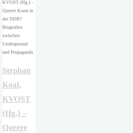
Schneider
–
Was
haben
wir
gelacht"
Stephan
Koal,
KVOST
(Hg.) –
Queere