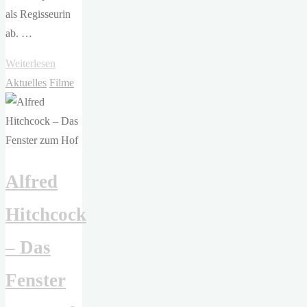
als Regisseurin
ab. …
"Olivia
Weiterlesen
Wilde
Aktuelles
Filme
–
The
Invite"
Alfred
Hitchcock
– Das
Fenster