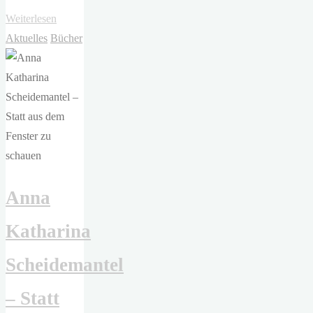
"Friederike
Weiterlesen
Schilbach
Aktuelles
Bücher
(Hg.)
–
Die
Damentoilette"
Anna
Katharina
Scheidemantel
– Statt