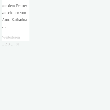
aus dem Fenster
zu schauen von
Anna Katharina
…
"Anna
Weiterlesen
Katharina
1
2
3
…
81
Seitennummerierung
Scheidemantel
–
der
Statt
aus
Beiträge
dem
Fenster
zu
schauen"