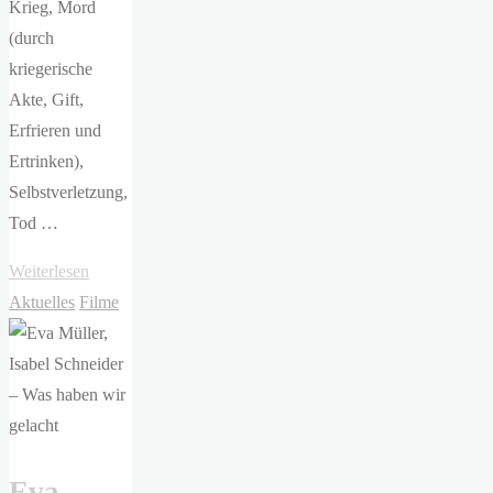
Krieg, Mord
(durch
kriegerische
Akte, Gift,
Erfrieren und
Ertrinken),
Selbstverletzung,
Tod …
"Rebecca
Weiterlesen
Ross
Aktuelles
Filme
–
Wild
Reverence"
Eva