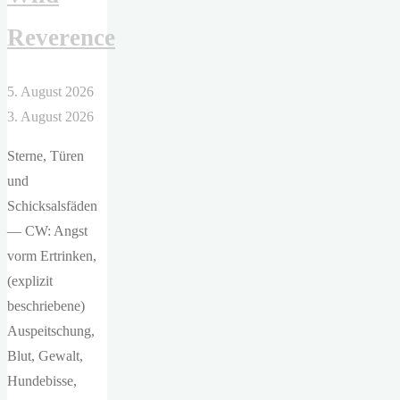
es
bedeutet,
Reverence
in
Deutschland
5. August 2026
arm
3. August 2026
zu
sein"
Sterne, Türen
und
Schicksalsfäden
— CW: Angst
vorm Ertrinken,
(explizit
beschriebene)
Auspeitschung,
Blut, Gewalt,
Hundebisse,