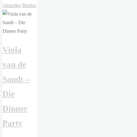
Kié
Aktuelles
Bücher
–
I
love
cats
Viola
and
Japan"
van de
Sandt –
Die
Dinner
Party