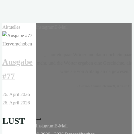
Aktuelles
Instagram
E-Mail
Hervorgehoben
„...nur ein paar Wörter und dann noch ein paar
Ausgabe
mehr, und die Wörter ergaben eine Geschichte, als
wäre sie von Anfang an da gewesen.“
#77
-
Claire-Louise Bennett
, Kasse 19
26. April 2026
26. April 2026
LUST
Instagram
E-Mail