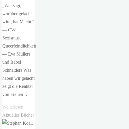
„Wer sagt,
worüber gelacht
wird, hat Macht.“
— CW:
Sexismus,
Queerfeindlichkeit
— Eva Müllers
und Isabel
Schneiders Was
haben wir gelacht
zeigt die Realität
von Frauen …
"Eva
Weiterlesen
Müller,
Aktuelles
Bücher
Isabel