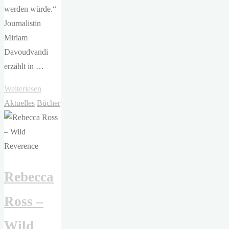
werden würde.“
Journalistin
Miriam
Davoudvandi
erzählt in …
"Miriam
Weiterlesen
Davoudvandi
Aktuelles
Bücher
–
Das
können
wir
Rebecca
uns
nicht
Ross –
leisten.
Was
Wild