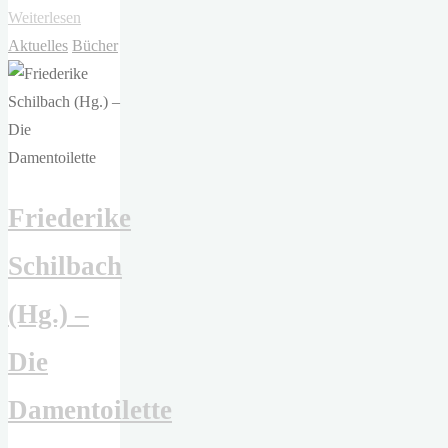
"Alfred
Weiterlesen
Hitchcock
Aktuelles
Bücher
–
Das
Fenster
zum
Hof"
Friederike
Schilbach
(Hg.) –
Die
Damentoilette