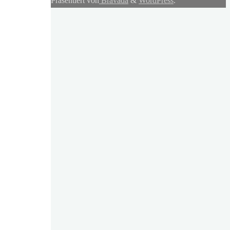
Präsentiert von
Bravada
&
WordPress
.