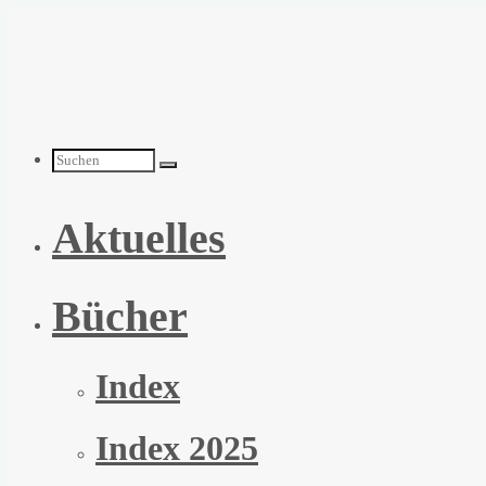
Zum
Inhalt
springen
Suchen
Aktuelles
nach:
Bücher
Index
Index 2025