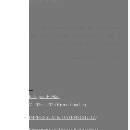
Instagram
E-Mail
„...nur ein paar Wörter und dann noch ein paar
mehr, und die Wörter ergaben eine Geschichte, als
wäre sie von Anfang an da gewesen.“
-
Claire-Louise Bennett
, Kasse 19
Instagram
E-Mail
© 2020 - 2026 Rezensöhnchen
IMPRESSUM & DATENSCHUTZ
/