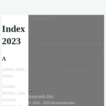
Instagram
E-Mail
Index
2023
„...nur ein paar Wörter und dann noch ein paar
mehr, und die Wörter ergaben eine Geschichte, als
wäre sie von Anfang an da gewesen.“
A
-
Claire-Louise Bennett
, Kasse 19
Allende, Isabel –
Violeta
Aoyama,
Michiko – Frau
Instagram
E-Mail
Komachi
© 2020 - 2026 Rezensöhnchen
empfiehlt ein