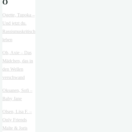
O
Ogette, Tupoka –
Und jetzt du.
Rassismuskritisch
leben
Oh, Axie – Das
Mädchen, das in
den Wellen
verschwand
Oksanen, Sofi –
Baby Jane
Olsen, Lisa F. –
Only Friends
Malte & Joris