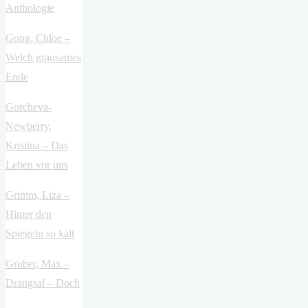
Anthologie
Gong, Chloe –
Welch grausames
Ende
Gorcheva-
Newberry,
Kristina – Das
Leben vor uns
Grimm, Liza –
Hinter den
Spiegeln so kalt
Gruber, Max –
Drangsal – Doch