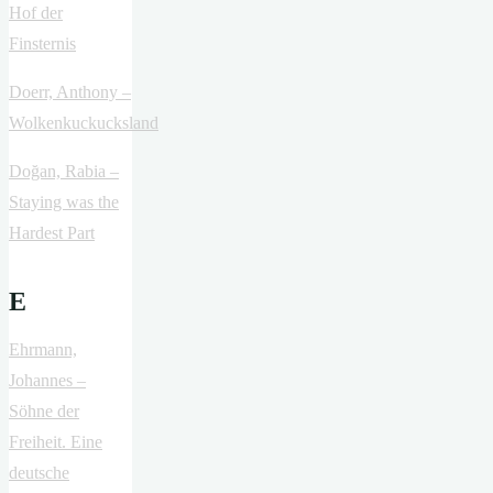
Hof der
Finsternis
Doerr, Anthony –
Wolkenkuckucksland
Doğan, Rabia –
Staying was the
Hardest Part
E
Ehrmann,
Johannes –
Söhne der
Freiheit. Eine
deutsche