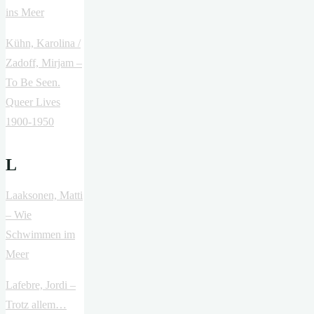
ins Meer
Kühn, Karolina /
Zadoff, Mirjam –
To Be Seen.
Queer Lives
1900-1950
L
Laaksonen, Matti
– Wie
Schwimmen im
Meer
Lafebre, Jordi –
Trotz allem…