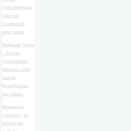
Fortschrittsjahre
oder eine
Gesellschaft
unter Strom
Bollmann, Stefan
– Zeit der
Verwandlung.
München 1900
und die
Neuerfindung
des Lebens
Bommarius,
Christian – Im
Rausch des