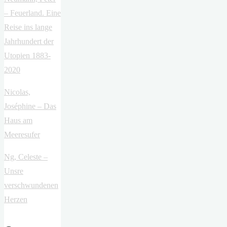
– Feuerland. Eine
Reise ins lange
Jahrhundert der
Utopien 1883-
2020
Nicolas,
Joséphine – Das
Haus am
Meeresufer
Ng, Celeste –
Unsre
verschwundenen
Herzen