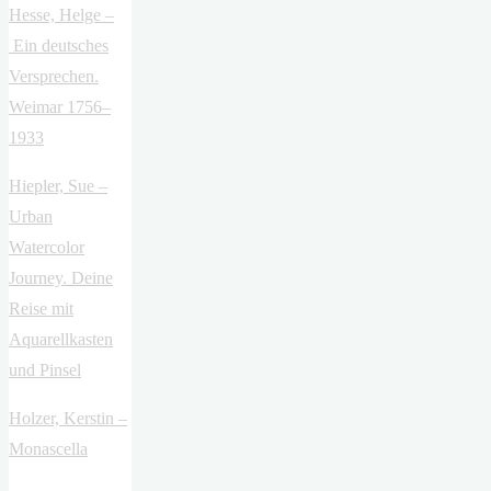
Hesse, Helge –
Ein deutsches
Versprechen.
Weimar 1756–
1933
Hiepler, Sue –
Urban
Watercolor
Journey. Deine
Reise mit
Aquarellkasten
und Pinsel
Holzer, Kerstin –
Monascella