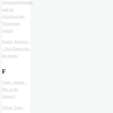
Einwandererfamilie
und die
Gründung der
Vereinigten
Staaten
Endler, Rebekka
– Das Patriarchat
der Dinge
F
Fatah, Sherko –
Der große
Wunsch
Felton, Tom –