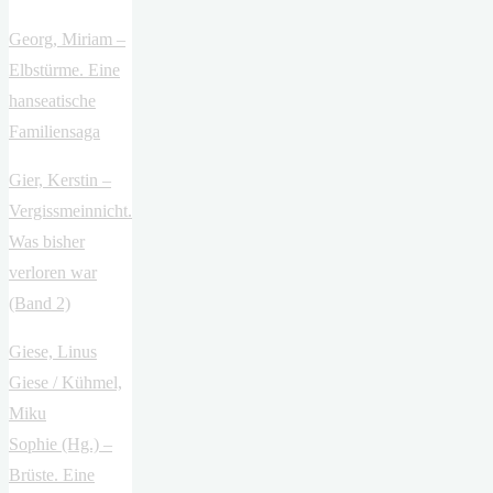
Georg, Miriam –
Elbstürme. Eine
hanseatische
Familiensaga
Gier, Kerstin –
Vergissmeinnicht.
Was bisher
verloren war
(Band 2)
Giese, Linus
Giese / Kühmel,
Miku
Sophie (Hg.) –
Brüste. Eine