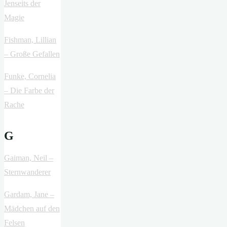
Jenseits der
Magie
Fishman, Lillian
– Große Gefallen
Funke, Cornelia
– Die Farbe der
Rache
G
Gaiman, Neil –
Sternwanderer
Gardam, Jane –
Mädchen auf den
Felsen