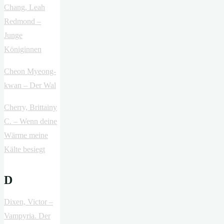
Chang, Leah
Redmond –
Junge
Königinnen
Cheon Myeong-
kwan – Der Wal
Cherry, Brittainy
C. – Wenn deine
Wärme meine
Kälte besiegt
D
Dixen, Victor –
Vampyria. Der