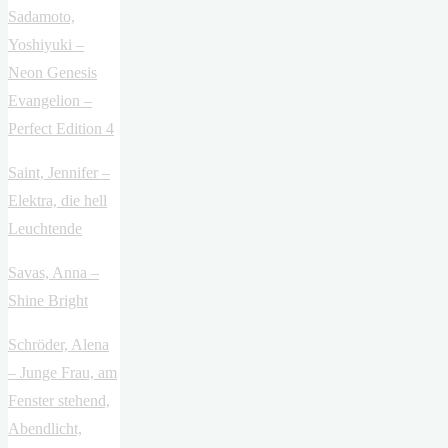
Sadamoto,
Yoshiyuki –
Neon Genesis
Evangelion –
Perfect Edition 4
Saint, Jennifer –
Elektra, die hell
Leuchtende
Savas, Anna –
Shine Bright
Schröder, Alena
– Junge Frau, am
Fenster stehend,
Abendlicht,