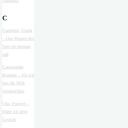
Aufruhrs
C
Caminito, Giulia
– Das Wasser des
Sees ist niemals
süß
Casagrande,
Romina – Als wir
uns die Welt
versprachen
Cha, Frances –
Hätte ich dein
Gesicht