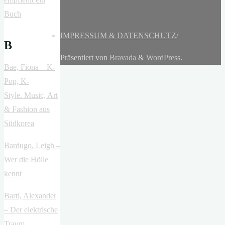
Buch
IMPRESSUM & DATENSCHUTZ
/
B
Präsentiert von
Bravada
&
WordPress
.
Bae, Fiona – K-
Pop, K-
Style. Music, Art
& Fashion aus
Südkorea
Bardugo, Leigh –
Wer die Hölle
kennt
Bartl, Alexander
– Der elektrische
Traum.