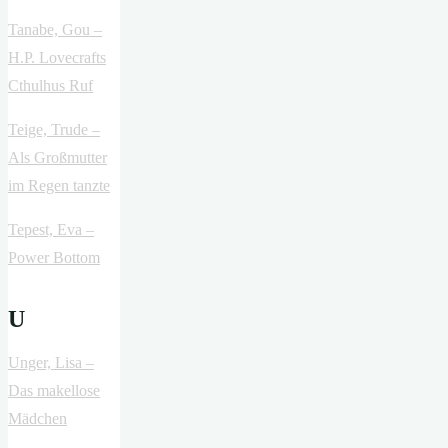
Tanabe, Gou –
H.P. Lovecrafts
Cthulhus Ruf
Teige, Trude –
Als Großmutter
im Regen tanzte
Tepest, Eva –
Power Bottom
U
Unger, Lisa –
Das makellose
Mädchen