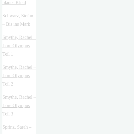
blaues Kleid
Schwarz, Stefan
– Bis ins Mark
Smythe, Rachel –
Lore Olympus
Teil 1
Smythe, Rachel –
Lore Olympus
Teil 2
Smythe, Rachel –
Lore Olympus
Teil 3
Sprinz, Sarah –