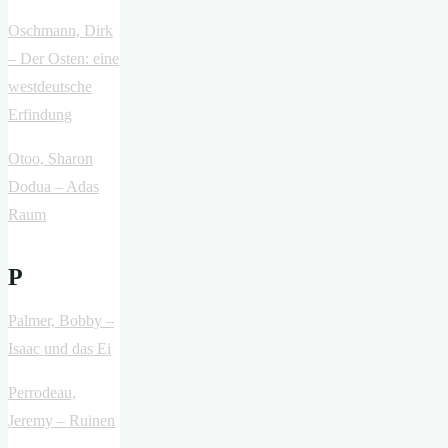
Oschmann, Dirk
– Der Osten: eine
westdeutsche
Erfindung
Otoo, Sharon
Dodua – Adas
Raum
P
Palmer, Bobby –
Isaac und das Ei
Perrodeau,
Jeremy – Ruinen