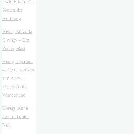
letzte Baum. Ein
Samen der
Hoffnung
Heller, Miranda
Cowley – Der
Papierpalast
Henry, Christina
– Die Chroniken
von Alice –
Finsternis im
Wunderland
Herzig, Anna –
12 Grad unter
Null