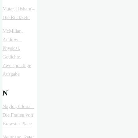
Matar, Hisham –
Die Rückkehr
McMillan,
Andrew –
Physical.
Gedichte.
Zweisprachige
Ausgabe
N
Naylor, Gloria –
Die Frauen von
Brewster Place
Neumann, Peter