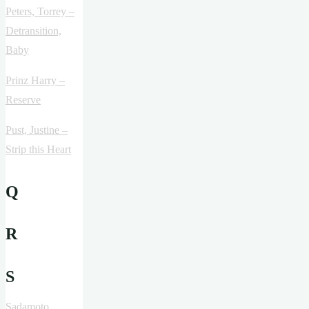
Peters, Torrey –
Detransition,
Baby
Prinz Harry –
Reserve
Pust, Justine –
Strip this Heart
Q
R
S
Sadamoto,