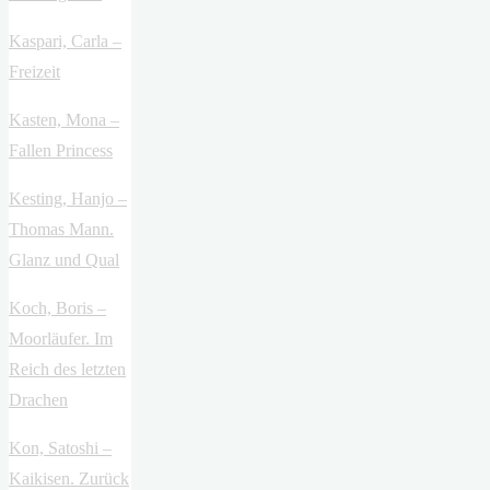
Kaspari, Carla –
Freizeit
Kasten, Mona –
Fallen Princess
Kesting, Hanjo –
Thomas Mann.
Glanz und Qual
Koch, Boris –
Moorläufer. Im
Reich des letzten
Drachen
Kon, Satoshi –
Kaikisen. Zurück