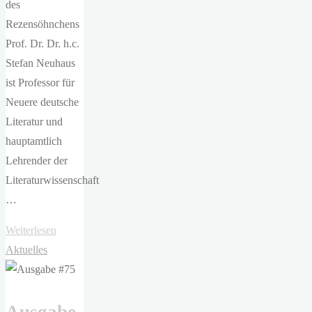
des
Rezensöhnchens
Prof. Dr. Dr. h.c.
Stefan Neuhaus
ist Professor für
Neuere deutsche
Literatur und
hauptamtlich
Lehrender der
Literaturwissenschaft
…
"Wie
Weiterlesen
alles
Aktuelles
anfing
…"
Ausgabe