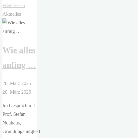
"ETA
Weiterlesen
Hoffmann
Aktuelles
Theater
–
Leonce
Wie alles
und
Lena"
anfing …
20. März 2025
20. März 2025
Im Gespräch mit
Prof. Stefan
Neuhaus,
Gründungsmitglied