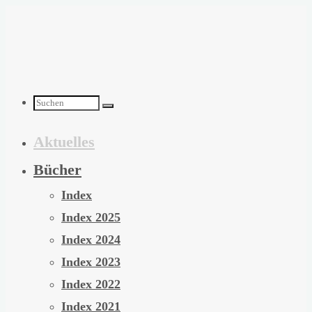
Zum
Inhalt
springen
Suchen
Aktuelles
nach:
Bücher
Index
Index 2025
Index 2024
Index 2023
Index 2022
Index 2021