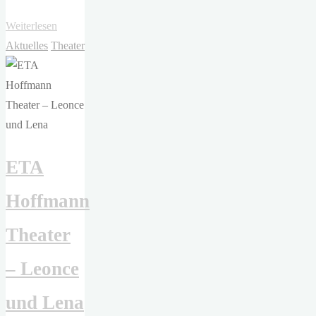
"Jonas
Weiterlesen
Theresia
Aktuelles
Theater
–
Toyboy"
ETA
Hoffmann
Theater
– Leonce
und Lena