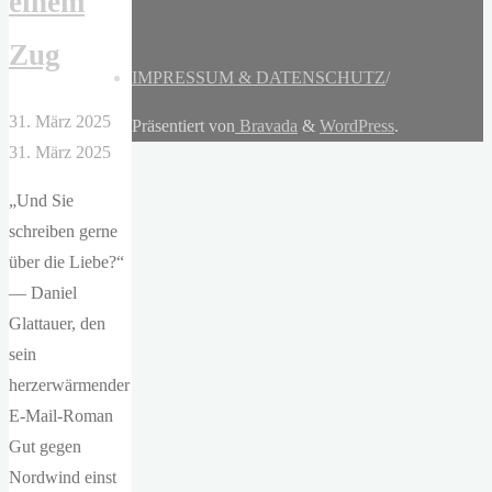
einem
Zug
IMPRESSUM & DATENSCHUTZ
/
31. März 2025
Präsentiert von
Bravada
&
WordPress
.
31. März 2025
„Und Sie
schreiben gerne
über die Liebe?“
— Daniel
Glattauer, den
sein
herzerwärmender
E-Mail-Roman
Gut gegen
Nordwind einst