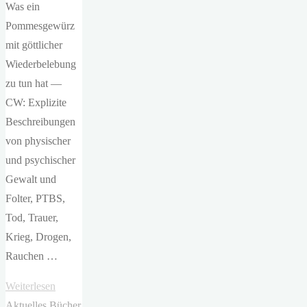
Was ein
Pommesgewürz
mit göttlicher
Wiederbelebung
zu tun hat —
CW: Explizite
Beschreibungen
von physischer
und psychischer
Gewalt und
Folter, PTBS,
Tod, Trauer,
Krieg, Drogen,
Rauchen …
"Marie
Weiterlesen
Graßhoff
Aktuelles
Bücher