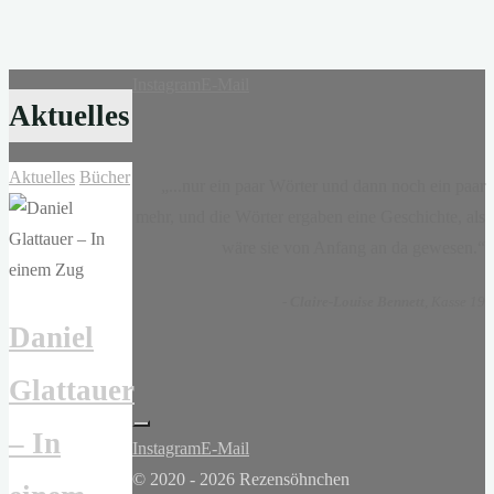
Instagram
E-Mail
Aktuelles
Aktuelles
Bücher
„...nur ein paar Wörter und dann noch ein paar
mehr, und die Wörter ergaben eine Geschichte, als
wäre sie von Anfang an da gewesen.“
-
Claire-Louise Bennett
, Kasse 19
Daniel
Glattauer
– In
Instagram
E-Mail
© 2020 - 2026 Rezensöhnchen