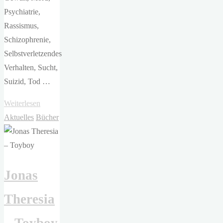
Psychiatrie,
Rassismus,
Schizophrenie,
Selbstverletzendes
Verhalten, Sucht,
Suizid, Tod …
"Rachel
Weiterlesen
Aviv
Aktuelles
Bücher
–
Sich
selbst
Jonas
fremd"
Theresia