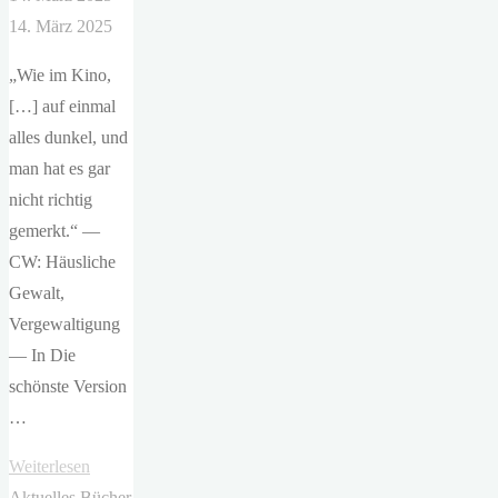
14. März 2025
„Wie im Kino,
[…] auf einmal
alles dunkel, und
man hat es gar
nicht richtig
gemerkt.“ —
CW: Häusliche
Gewalt,
Vergewaltigung
— In Die
schönste Version
…
"Ruth-
Weiterlesen
Maria
Aktuelles
Bücher