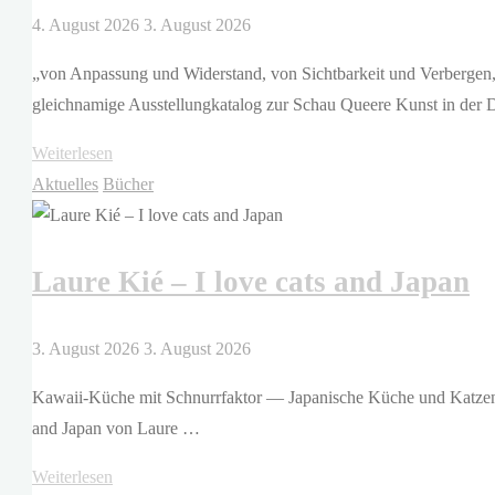
4. August 2026
3. August 2026
„von Anpassung und Widerstand, von Sichtbarkeit und Verbergen, 
gleichnamige Ausstellungkatalog zur Schau Queere Kunst in de
"Stephan
Weiterlesen
Koal,
Aktuelles
Bücher
KVOST
(Hg.)
Laure Kié – I love cats and Japan
–
Queere
Kunst
3. August 2026
3. August 2026
in
Kawaii-Küche mit Schnurrfaktor — Japanische Küche und Katzen. 
der
and Japan von Laure …
DDR?
Biografien
"Laure
Weiterlesen
zwischen