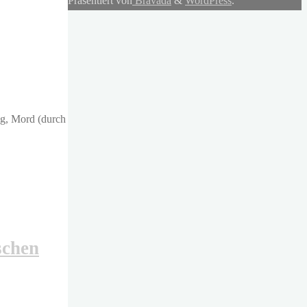
Präsentiert von
Bravada
&
WordPress
.
eg, Mord (durch
schen