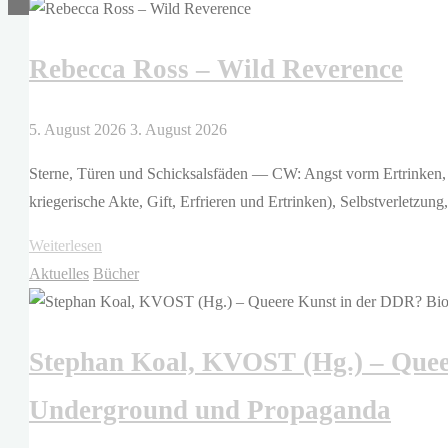
–
Das
Rebecca Ross – Wild Reverence
können
wir
uns
5. August 2026
3. August 2026
nicht
Sterne, Türen und Schicksalsfäden — CW: Angst vorm Ertrinken, (
leisten.
kriegerische Akte, Gift, Erfrieren und Ertrinken), Selbstverletzun
Was
es
"Rebecca
Weiterlesen
bedeutet,
Ross
Aktuelles
Bücher
in
–
Deutschland
Wild
arm
Stephan Koal, KVOST (Hg.) – Quee
Reverence"
zu
sein"
Underground und Propaganda