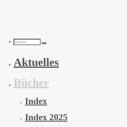
Zum
Inhalt
springen
Suchen
Aktuelles
nach:
Bücher
Index
Index 2025