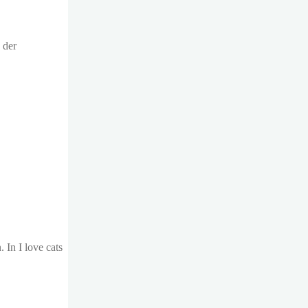
 der
In I love cats