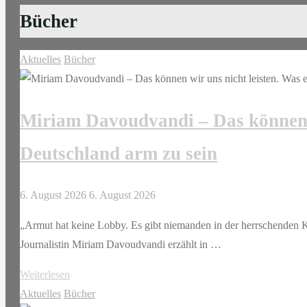
Bücher
Aktuelles
Bücher
Miriam Davoudvandi – Das können wi
Deutschland arm zu sein
6. August 2026
6. August 2026
„Armut hat keine Lobby. Es gibt niemanden in der herrschenden Kl
Journalistin Miriam Davoudvandi erzählt in …
"Miriam
Weiterlesen
Davoudvandi
Aktuelles
Bücher