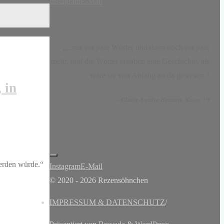
Instagram
E-Mail
„...nur ein paar Wörter und dann noch ein paar
mehr, und die Wörter ergaben eine Geschichte, als
wäre sie von Anfang an da gewesen.“
 in
-
Claire-Louise Bennett
, Kasse 19
werden würde.“
Instagram
E-Mail
© 2020 - 2026 Rezensöhnchen
IMPRESSUM & DATENSCHUTZ
/