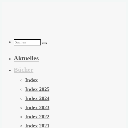
Zum
Inhalt
springen
Suchen
Aktuelles
nach:
Bücher
Index
Index 2025
Index 2024
Index 2023
Index 2022
Index 2021