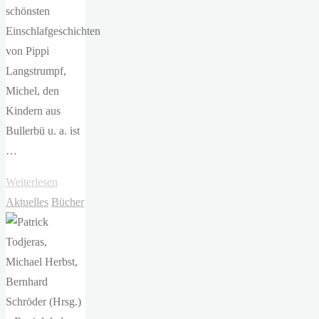
schönsten
Einschlafgeschichten
von Pippi
Langstrumpf,
Michel, den
Kindern aus
Bullerbü u. a. ist
…
"Astrid
Weiterlesen
Lindgren
Aktuelles
Bücher
–
Gute
Nacht
mit
Astrid