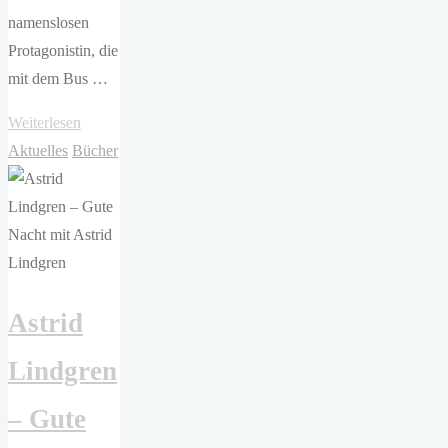
namenslosen
Protagonistin, die
mit dem Bus …
"Anja
Weiterlesen
Gmeinwieser
Aktuelles
Bücher
–
Wir
Königinnen"
Astrid
Lindgren
– Gute