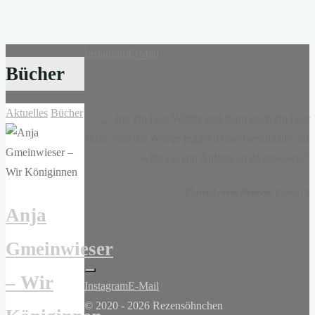
Instagram
E-Mail
Bücher
Aktuelles
Bücher
„...nur ein paar Wörter und dann noch ein paar
mehr, und die Wörter ergaben eine Geschichte, als
wäre sie von Anfang an da gewesen.“
-
Claire-Louise Bennett
, Kasse 19
Anja
Gmeinwieser
– Wir
Instagram
E-Mail
© 2020 - 2026 Rezensöhnchen