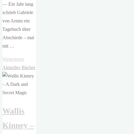
— Ein Jahr lang
schrieb Gabriele
von Arnim ein
Tagebuch über
Abschiede – mal
mit …
"Gabriele
Weiterlesen
von
Aktuelles
Bücher
Arnim
–
Abschied
leben"
Wallis
Kinney –