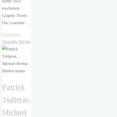
seiner 2022
erschienen
Graphic Novel
Die Lesereise …
"Andi
Weiterlesen
Watson
Aktuelles
Bücher
–
Der
Bücherkoffer"
Patrick
Todjeras,
Michael