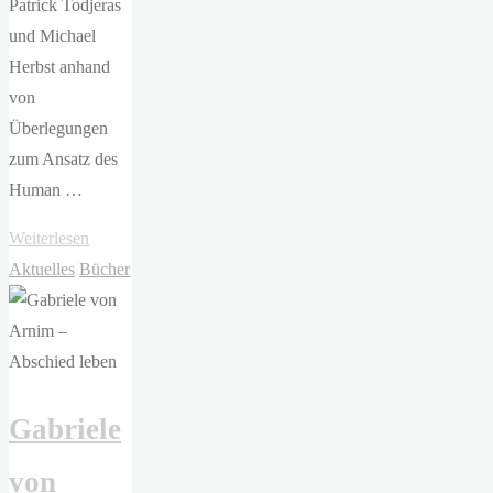
Patrick Todjeras
und Michael
Herbst anhand
von
Überlegungen
zum Ansatz des
Human …
"Patrick
Weiterlesen
Todjeras,
Aktuelles
Bücher
Michael
Herbst
–
Blühen
Gabriele
lassen"
von