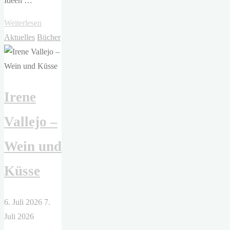
Ideen …
"Patrick
Weiterlesen
Todjeras,
Aktuelles
Bücher
Michael
Herbst,
Bernhard
Irene
Schröder
(Hrsg.)
Vallejo –
–
Regiolokal"
Wein und
Küsse
6. Juli 2026
7.
Juli 2026