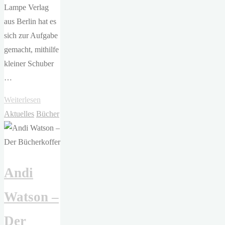
Lampe Verlag
aus Berlin hat es
sich zur Aufgabe
gemacht, mithilfe
kleiner Schuber
…
"Benedict
Weiterlesen
Wells,
Aktuelles
Bücher
Anne
Rabe,
Saša
Andi
Stanišić,
Michaela
Watson –
Maria
Müller
Der