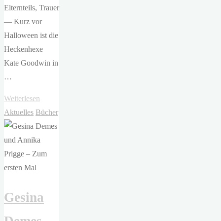
Elternteils, Trauer
— Kurz vor
Halloween ist die
Heckenhexe
Kate Goodwin in
…
"Wallis
Weiterlesen
Kinney
Aktuelles
Bücher
–
A
Dark
and
Secret
Gesina
Magic"