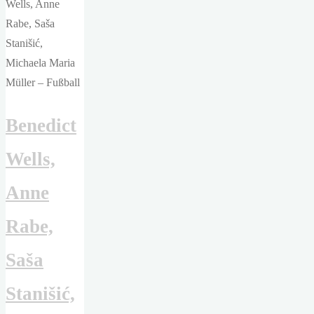
Wein
und
Küsse"
Benedict
Wells,
Anne
Rabe,
Saša
Stanišić,