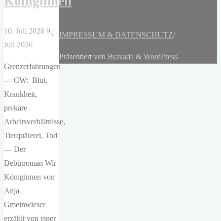
Königinnen
10. Juli 2026
9.
IMPRESSUM & DATENSCHUTZ
/
Juli 2026
Präsentiert von
Bravada
&
WordPress
.
Grenzerfahrungen
— CW: Blut,
Krankheit,
prekäre
Arbeitsverhältnisse,
Tierquälerei, Tod
— Der
Debütroman Wir
Königinnen von
Anja
Gmeinwieser
erzählt von einer