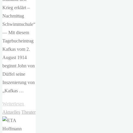
Krieg erklärt –
Nachmittag
Schwimmschule“
— Mit diesem
Tagebucheintrag
Kafkas vom 2.
August 1914
beginnt John von
Düffel seine
Inszenierung von
„Kafkas …
"ETA
Weiterlesen
Hoffmann
Aktuelles
Theater
Theater
–