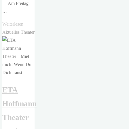
— Am Freitag,
…
"ETA
Weiterlesen
Hoffmann
Aktuelles
Theater
Theater
Bamberg
–
Nichts
von
Janne
ETA
Teller"
Hoffmann
Theater