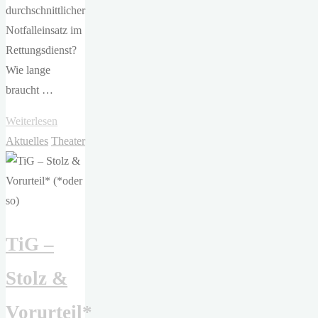
durchschnittlicher
Notfalleinsatz im
Rettungsdienst?
Wie lange
braucht …
"Staatstheater
Weiterlesen
Nürnberg
Aktuelles
Theater
–
74
Minuten
von
TiG –
Raphela
Bardutzky"
Stolz &
Vorurteil*