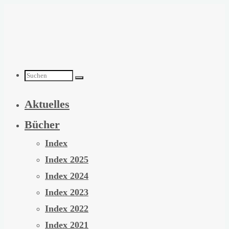
Zum
Inhalt
springen
Suchen
Aktuelles
nach:
Bücher
Index
Index 2025
Index 2024
Index 2023
Index 2022
Index 2021