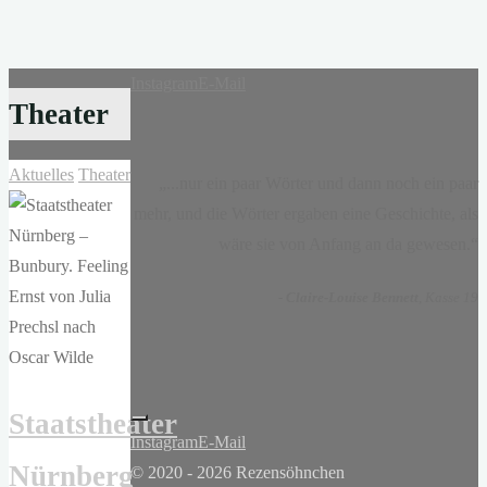
Instagram
E-Mail
Theater
Aktuelles
Theater
„...nur ein paar Wörter und dann noch ein paar
mehr, und die Wörter ergaben eine Geschichte, als
wäre sie von Anfang an da gewesen.“
-
Claire-Louise Bennett
, Kasse 19
Staatstheater
Instagram
E-Mail
Nürnberg
© 2020 - 2026 Rezensöhnchen