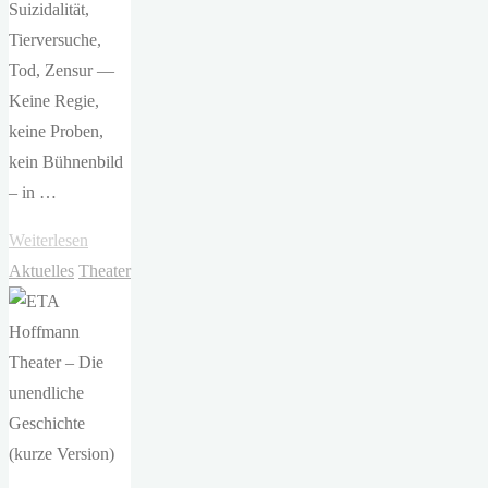
Suizidalität,
Tierversuche,
Tod, Zensur —
Keine Regie,
keine Proben,
kein Bühnenbild
– in …
"Staatstheater
Weiterlesen
Nürnberg
Aktuelles
Theater
–
Weißes
Kaninchen,
rotes
Kaninchen
von
Nassim