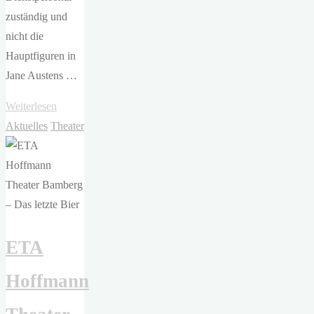
zuständig und
nicht die
Hauptfiguren in
Jane Austens …
"TiG
Weiterlesen
–
Aktuelles
Theater
Stolz
&
Vorurteil*
(*oder
so)"
ETA
Hoffmann