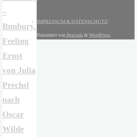
–
IMPRESSUM & DATENSCHUTZ
/
Bunbury.
Präsentiert von
Bravada
&
WordPress
.
Feeling
Ernst
von Julia
Prechsl
nach
Oscar
Wilde