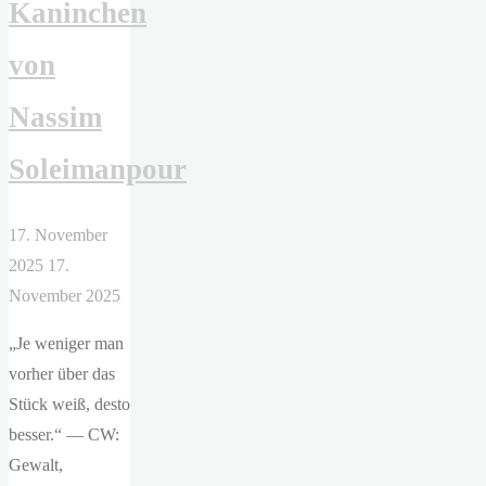
Kaninchen
die
Liebe)"
von
Nassim
Soleimanpour
17. November
2025
17.
November 2025
„Je weniger man
vorher über das
Stück weiß, desto
besser.“ — CW:
Gewalt,