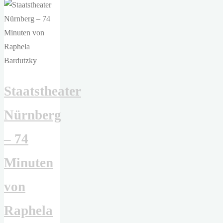
Theater
–
Die
unendliche
Geschichte
(kurze
Staatstheater
Version)"
Nürnberg
– 74
Minuten
von
Raphela