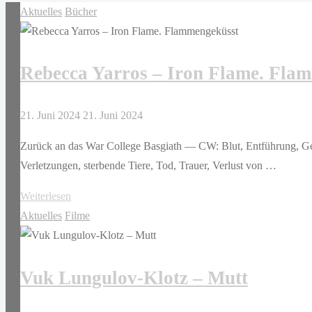
Aktuelles
Bücher
Rebecca Yarros – Iron Flame. Fla
21. Juni 2024
21. Juni 2024
Zurück an das War College Basgiath — CW: Blut, Entführung, Gew
Verletzungen, sterbende Tiere, Tod, Trauer, Verlust von …
"Rebecca
Weiterlesen
Yarros
Aktuelles
Filme
–
Iron
Vuk Lungulov-Klotz – Mutt
Flame.
Flammengeküsst"