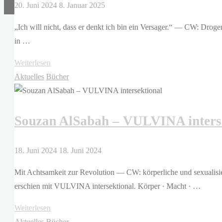
20. Juni 2024
8. Januar 2025
„Ich will nicht, dass er denkt ich bin ein Versager.“ — CW: Drog
in …
"Vuk
Weiterlesen
Lungulov-
Aktuelles
Bücher
Klotz
–
Souzan AlSabah – VULVINA inters
Mutt"
18. Juni 2024
18. Juni 2024
Mit Achtsamkeit zur Revolution — CW: körperliche und sexualisie
erschien mit VULVINA intersektional. Körper · Macht · …
"Souzan
Weiterlesen
AlSabah
Aktuelles
Bücher