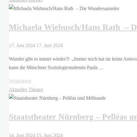
–
VULVINA
Michaela Wiebusch/Hans Rath – 
intersektional"
17. Juni 2024
17. Juni 2024
Wunder gibt es immer wieder?! „Immer noch hat sie keine Antwor
kann die Münchner Soziologiestudentin Paula …
"Michaela
Weiterlesen
Wiebusch/Hans
Aktuelles
Theater
Rath
–
Staatstheater Nürnberg – Pelléas u
Die
Wundersammler "
14. Juni 2024
15. Juni 2024