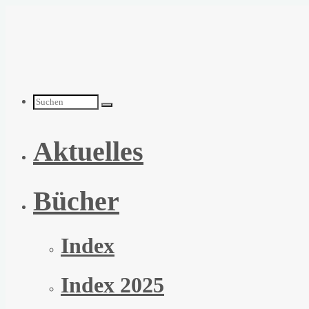
Zum
Inhalt
springen
Suchen
Aktuelles
nach:
Bücher
Index
Index 2025