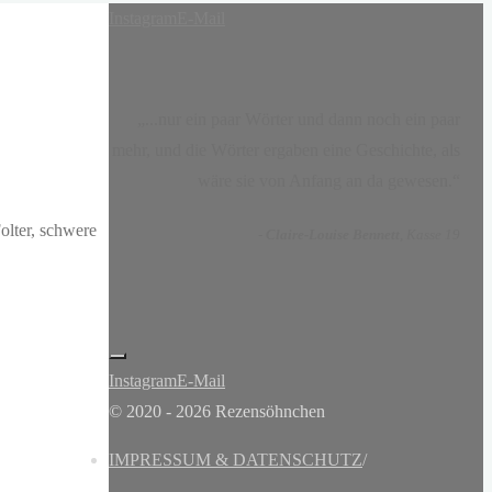
Instagram
E-Mail
„...nur ein paar Wörter und dann noch ein paar
mehr, und die Wörter ergaben eine Geschichte, als
wäre sie von Anfang an da gewesen.“
olter, schwere
-
Claire-Louise Bennett
, Kasse 19
Instagram
E-Mail
© 2020 - 2026 Rezensöhnchen
IMPRESSUM & DATENSCHUTZ
/