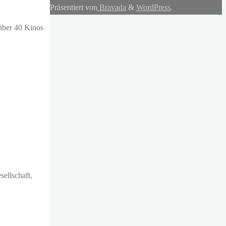
Präsentiert von
Bravada
&
WordPress
.
 über 40 Kinos
ellschaft,