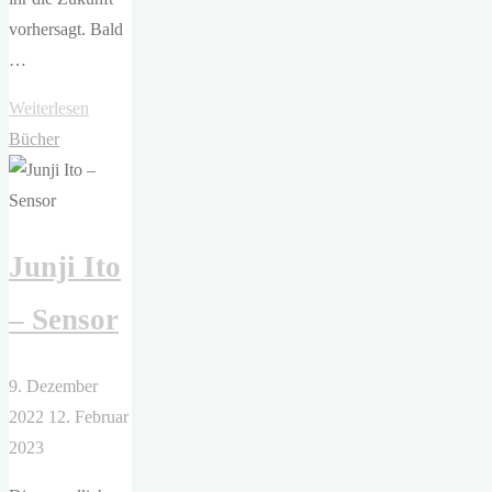
vorhersagt. Bald
…
"Junji Ito
Weiterlesen
–
Bücher
Lovesickness:
Liebeskranker
Horror"
Junji Ito
– Sensor
9. Dezember
2022
12. Februar
2023