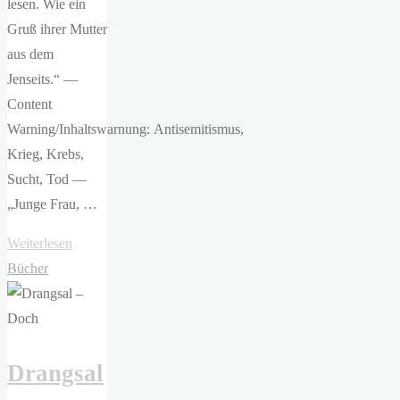
lesen. Wie ein
Gruß ihrer Mutter
aus dem
Jenseits.“ —
Content
Warning/Inhaltswarnung: Antisemitismus,
Krieg, Krebs,
Sucht, Tod —
„Junge Frau, …
"Alena
Weiterlesen
Schröder
Bücher
–
Junge
Frau,
Drangsal
am
Fenster