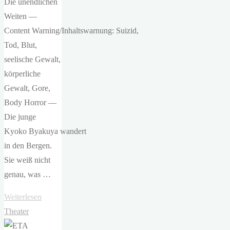
Die unendlichen
Weiten —
Content Warning/Inhaltswarnung: Suizid,
Tod, Blut,
seelische Gewalt,
körperliche
Gewalt, Gore,
Body Horror —
Die junge
Kyoko Byakuya wandert
in den Bergen.
Sie weiß nicht
genau, was …
"Junji Ito
Weiterlesen
–
Theater
Sensor"