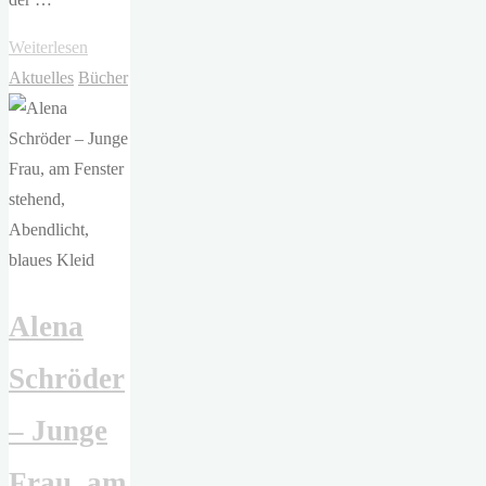
"Frances
Weiterlesen
Cha
Aktuelles
Bücher
–
Hätte
ich
dein
Gesicht"
Alena
Schröder
– Junge
Frau, am