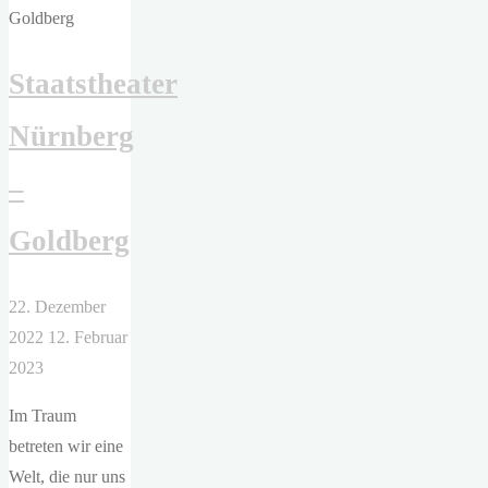
hier
betrachtet
Staatstheater
sieht
das
Nürnberg
scheiße
aus"
–
Goldberg
22. Dezember
2022
12. Februar
2023
Im Traum
betreten wir eine
Welt, die nur uns