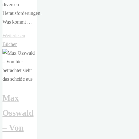
diversen
Herausforderungen.
Was kommt …
"Matti Laaksonen
Weiterlesen
–
Bücher
Wie
Schwimmen
im
Meer"
Max
Osswald
– Von