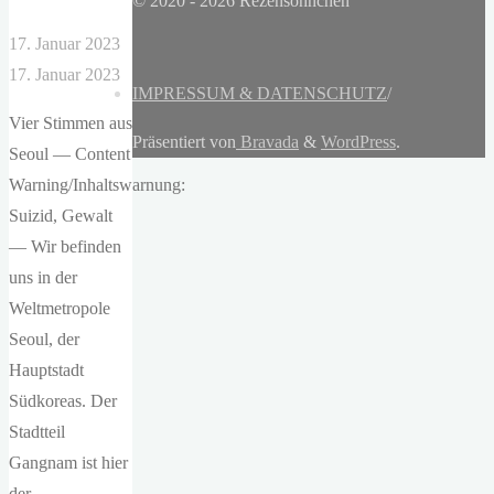
© 2020 - 2026 Rezensöhnchen
17. Januar 2023
17. Januar 2023
IMPRESSUM & DATENSCHUTZ
/
Vier Stimmen aus
Präsentiert von
Bravada
&
WordPress
.
Seoul — Content
Warning/Inhaltswarnung:
Suizid, Gewalt
— Wir befinden
uns in der
Weltmetropole
Seoul, der
Hauptstadt
Südkoreas. Der
Stadtteil
Gangnam ist hier
der …