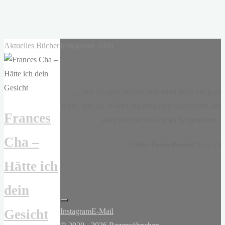
Aktuelles
Bücher
Instagram
E-Mail
„...nur ein paar Wörter und dann noch ein paar
mehr, und die Wörter ergaben eine Geschichte, als
Frances
wäre sie von Anfang an da gewesen.“
Cha –
-
Claire-Louise Bennett
, Kasse 19
Hätte ich
dein
Instagram
E-Mail
Gesicht