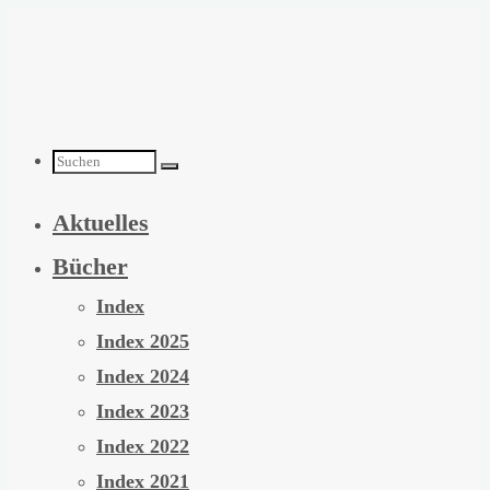
Zum
Inhalt
springen
Suchen
Aktuelles
nach:
Bücher
Index
Index 2025
Index 2024
Index 2023
Index 2022
Index 2021