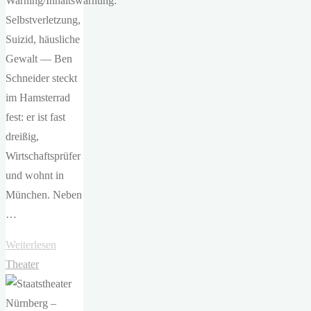
Warning/Inhaltswarnung:
Selbstverletzung,
Suizid, häusliche
Gewalt — Ben
Schneider steckt
im Hamsterrad
fest: er ist fast
dreißig,
Wirtschaftsprüfer
und wohnt in
München. Neben
…
"Max
Weiterlesen
Osswald
Theater
–
Von