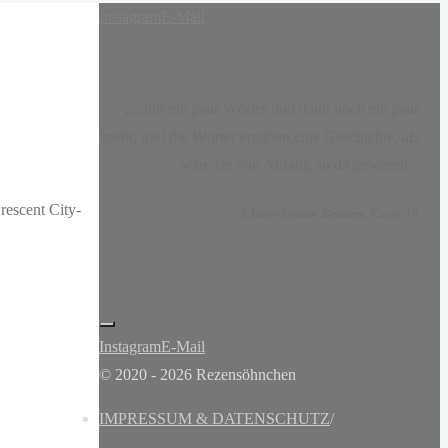
Instagram
E-Mail
„...nur ein paar Wörter und dann noch ein paar
mehr, und die Wörter ergaben eine Geschichte, als
wäre sie von Anfang an da gewesen.“
rescent City-
-
Claire-Louise Bennett
, Kasse 19
Instagram
E-Mail
© 2020 - 2026 Rezensöhnchen
IMPRESSUM & DATENSCHUTZ
/