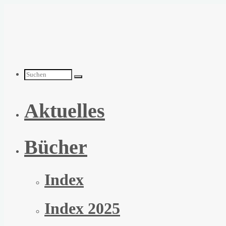
Zum
Inhalt
springen
Suchen
Aktuelles
nach:
Bücher
Index
Index 2025