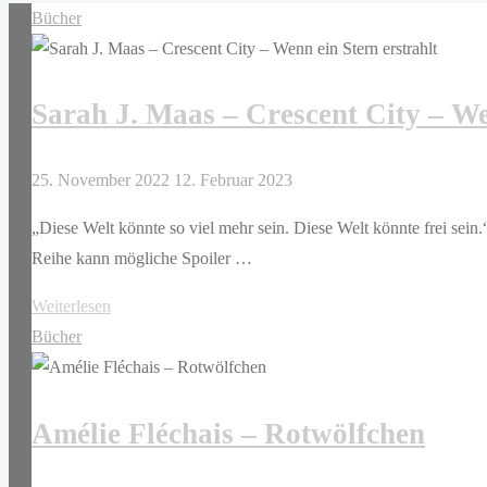
Bücher
Sarah J. Maas – Crescent City – We
25. November 2022
12. Februar 2023
„Diese Welt könnte so viel mehr sein. Diese Welt könnte frei se
Reihe kann mögliche Spoiler …
"Sarah
Weiterlesen
J.
Bücher
Maas
–
Amélie Fléchais – Rotwölfchen
Crescent
City