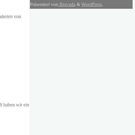
Präsentiert von
Bravada
&
WordPress
.
nderten von
t haben wir ein