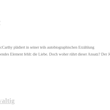
r
rthy plädiert in seiner teils autobiographischen Erzählung
ndes Element fehlt: die Liebe. Doch woher rührt dieser Ansatz? Der Jo
altig