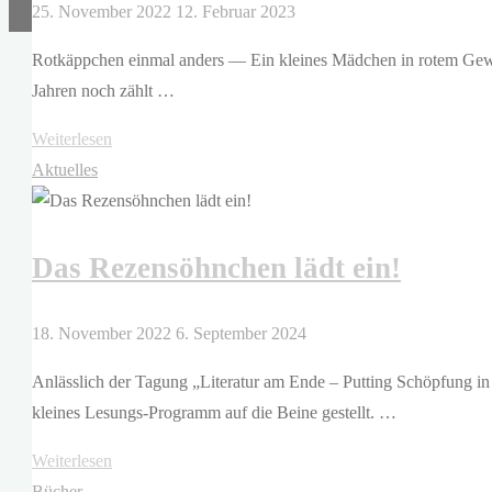
–
25. November 2022
12. Februar 2023
Wenn
Rotkäppchen einmal anders — Ein kleines Mädchen in rotem Gew
ein
Jahren noch zählt …
Stern
erstrahlt"
"Amélie
Weiterlesen
Fléchais
Aktuelles
–
Rotwölfchen"
Das Rezensöhnchen lädt ein!
18. November 2022
6. September 2024
Anlässlich der Tagung „Literatur am Ende – Putting Schöpfung in
kleines Lesungs-Programm auf die Beine gestellt. …
"Das
Weiterlesen
Rezensöhnchen
Bücher