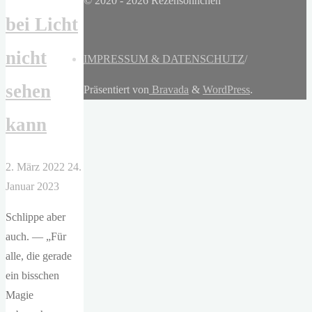
© 2020 - 2026 Rezensöhnchen
bei Licht
nicht
IMPRESSUM & DATENSCHUTZ
/
sehen
Präsentiert von
Bravada
&
WordPress
.
kann
2. März 2022
24.
Januar 2023
Schlippe aber
auch. — „Für
alle, die gerade
ein bisschen
Magie