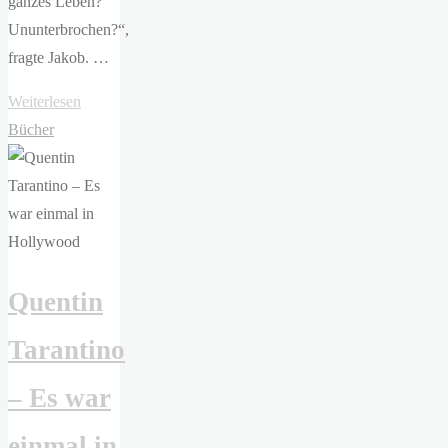
ganzes Leben?
Ununterbrochen?“,
fragte Jakob. …
"Jasmin
Weiterlesen
Schreiber
Bücher
–
Der
Mauersegler"
Quentin
Tarantino
– Es war
einmal in