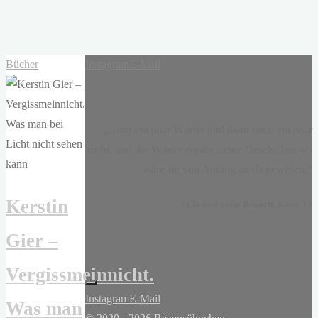
Bücher
Instagram
E-Mail
„...nur ein paar Wörter und dann noch ein paar
mehr, und die Wörter ergaben eine Geschichte, als
wäre sie von Anfang an da gewesen.“
Kerstin
-
Claire-Louise Bennett
, Kasse 19
Gier –
Vergissmeinnicht.
Instagram
E-Mail
Was man