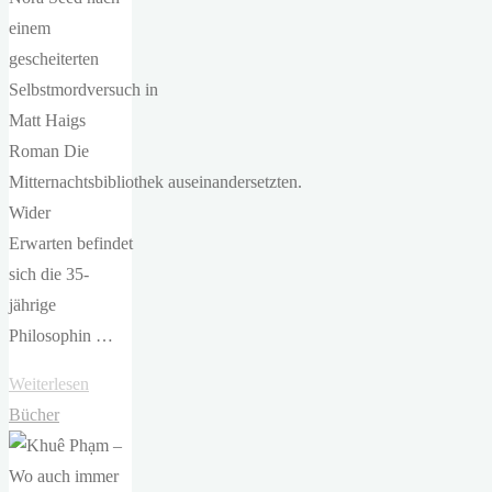
einem
gescheiterten
Selbstmordversuch in
Matt Haigs
Roman Die
Mitternachtsbibliothek auseinandersetzten.
Wider
Erwarten befindet
sich die 35-
jährige
Philosophin …
"Matt
Weiterlesen
Haig
Bücher
–
Die