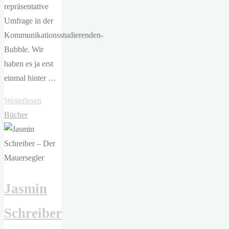
repräsentative
Umfrage in der
Kommunikationsstudierenden-
Bubble. Wir
haben es ja erst
einmal hinter …
"Gregor
Weiterlesen
Gysi
Bücher
und
Martin
Sonneborn –
Gysi
Jasmin
vs.
Sonneborn.
Schreiber
Kanzlerduell
der