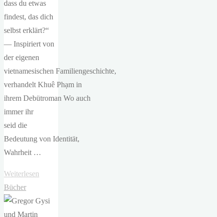
dass du etwas
findest, das dich
selbst erklärt?“
— Inspiriert von
der eigenen
vietnamesischen Familiengeschichte,
verhandelt Khuê Phạm in
ihrem Debütroman Wo auch
immer ihr
seid die
Bedeutung von Identität,
Wahrheit …
"Khuê
Weiterlesen
Phạm
Bücher
–
Wo