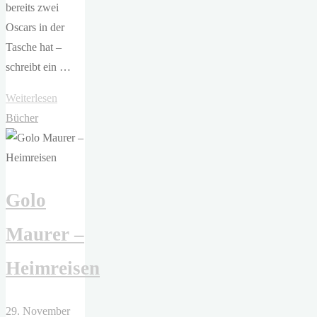
bereits zwei
Oscars in der
Tasche hat –
schreibt ein …
"Quentin
Weiterlesen
Tarantino
Bücher
–
Es
war
Golo
einmal
in
Maurer –
Hollywood"
Heimreisen
29. November