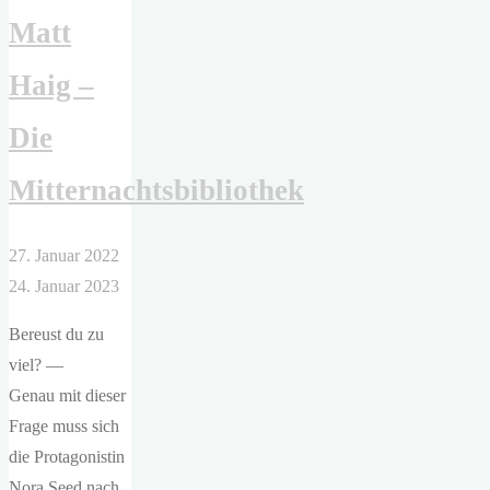
Matt
Reich
der
Haig –
sieben
Höfe
Die
–
Silbernes
Mitternachtsbibliothek
Feuer"
27. Januar 2022
24. Januar 2023
Bereust du zu
viel? —
Genau mit dieser
Frage muss sich
die Protagonistin
Nora Seed nach