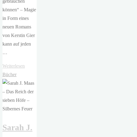
gebrauchen
können“ – Magie
in Form eines
neuen Romans
von Kerstin Gier
kann auf jeden
…
"Kerstin
Weiterlesen
Gier
Bücher
–
Vergissmeinnicht.
Was
man
bei
Sarah J.
Licht
nicht