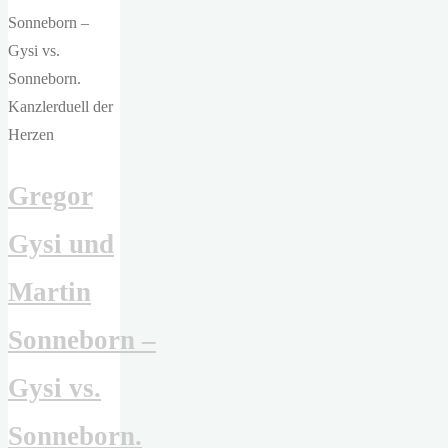
auch
immer
ihr
seid"
Gregor
Gysi und
Martin
Sonneborn –
Gysi vs.
Sonneborn.