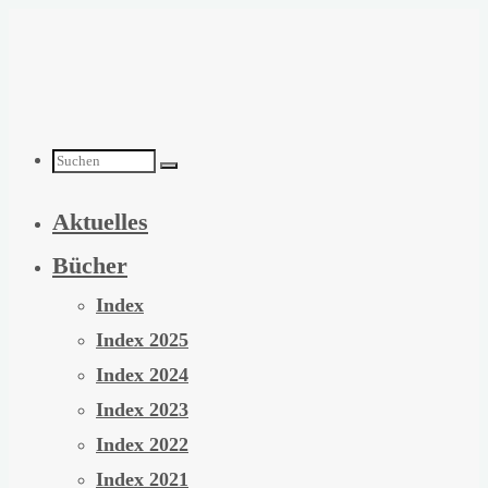
Zum
Inhalt
springen
Suchen
Aktuelles
nach:
Bücher
Index
Index 2025
Index 2024
Index 2023
Index 2022
Index 2021