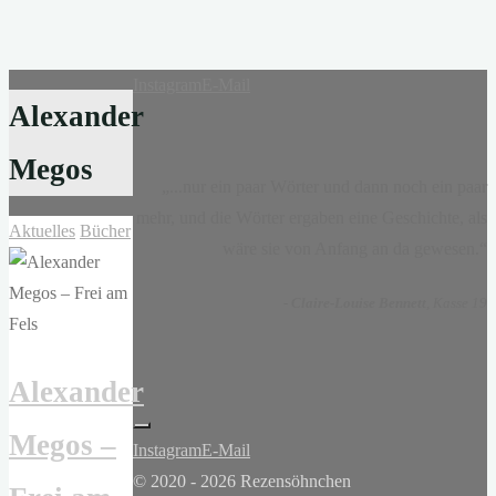
Instagram
E-Mail
Alexander
Megos
„...nur ein paar Wörter und dann noch ein paar
mehr, und die Wörter ergaben eine Geschichte, als
Aktuelles
Bücher
wäre sie von Anfang an da gewesen.“
-
Claire-Louise Bennett
, Kasse 19
Alexander
Megos –
Instagram
E-Mail
© 2020 - 2026 Rezensöhnchen