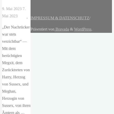
9. Mai 2023
7.
Mai 2023
IMPRESSUM & DATENSCHUTZ
/
„Der Nachrücker
Präsentiert von
Bravada
&
WordPress
.
war stets
verzichtbar“ —
Mit dem
berüchtigten
Megxit, dem
Zurücktreten von
Harry, Herzog
von Sussex, und
Meghan,
Herzogin von
Sussex, von ihren
Ämtern als …