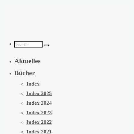
Zum
Inhalt
springen
Suchen
Aktuelles
nach:
Bücher
Index
Index 2025
Index 2024
Index 2023
Index 2022
Index 2021