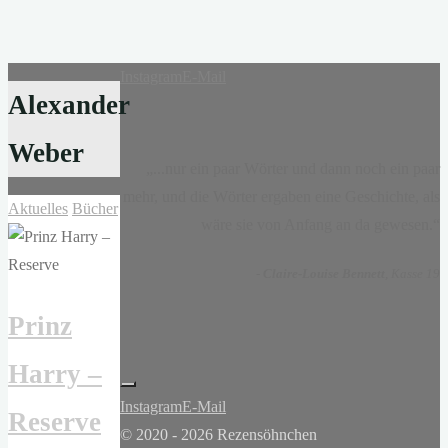
Instagram
E-Mail
Alexander
Weber
„...nur ein paar Wörter und dann noch ein paar
mehr, und die Wörter ergaben eine Geschichte, als
Aktuelles
Bücher
wäre sie von Anfang an da gewesen.“
-
Claire-Louise Bennett
, Kasse 19
Prinz
Harry –
Instagram
E-Mail
Reserve
© 2020 - 2026 Rezensöhnchen