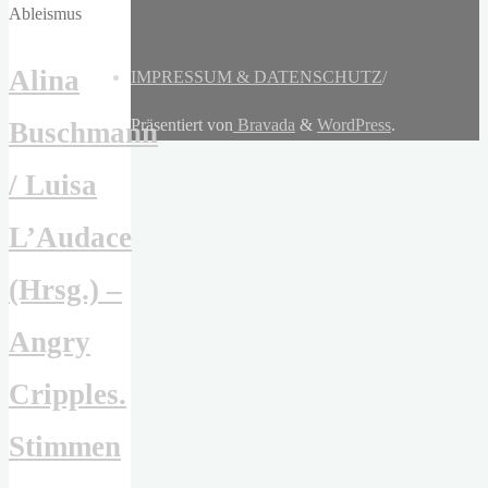
Alina
IMPRESSUM & DATENSCHUTZ
/
Präsentiert von
Bravada
&
WordPress
.
Buschmann
/ Luisa
L’Audace
(Hrsg.) –
Angry
Cripples.
Stimmen