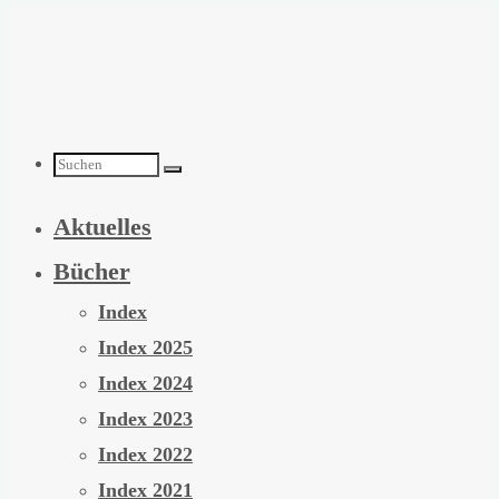
Zum
Inhalt
springen
Suchen
Aktuelles
nach:
Bücher
Index
Index 2025
Index 2024
Index 2023
Index 2022
Index 2021