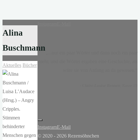
Instagram
E-Mail
Alina
Buschmann
„...nur ein paar Wörter und dann noch ein paar
mehr, und die Wörter ergaben eine Geschichte, als
Aktuelles
Bücher
wäre sie von Anfang an da gewesen.“
-
Claire-Louise Bennett
, Kasse 19
Instagram
E-Mail
© 2020 - 2026 Rezensöhnchen