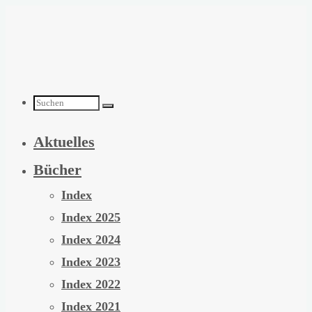
Zum
Inhalt
springen
Suchen
Aktuelles
nach:
Bücher
Index
Index 2025
Index 2024
Index 2023
Index 2022
Index 2021