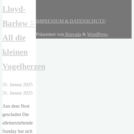
Lloyd-
IMPRESSUM & DATENSCHUTZ
/
Barlow –
Präsentiert von
Bravada
&
WordPress
.
All die
kleinen
Vogelherzen
31. Januar 2025
31. Januar 2025
Aus dem Nest
geschubst Die
alleinerziehende
Sunday hat sich