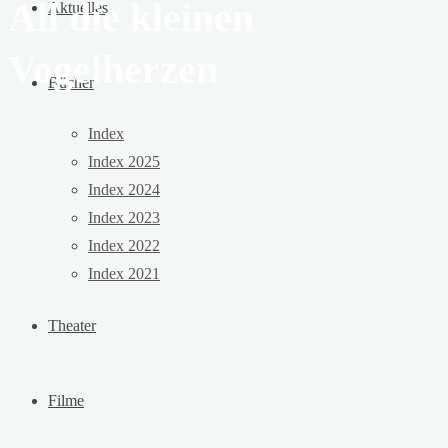
All die kleinen
Aktuelles
Vogelherzen
Bücher
Index
Index 2025
Index 2024
Index 2023
Index 2022
Index 2021
Theater
Filme