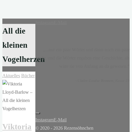
Instagram
E-Mail
All die
kleinen
„...nur ein paar Wörter und dann noch ein paar
Vogelherzen
mehr, und die Wörter ergaben eine Geschichte, als
wäre sie von Anfang an da gewesen.“
Aktuelles
Bücher
-
Claire-Louise Bennett
, Kasse 19
Instagram
E-Mail
Viktoria
© 2020 - 2026 Rezensöhnchen