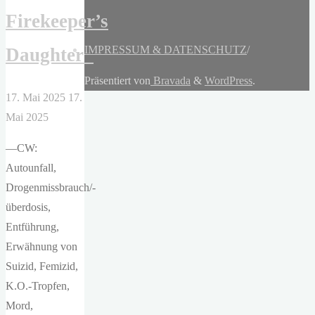
Firekeeper’s
IMPRESSUM & DATENSCHUTZ
/
Daughter
Präsentiert von
Bravada
&
WordPress
.
17. Mai 2025
17.
Mai 2025
—CW:
Autounfall,
Drogenmissbrauch/-
überdosis,
Entführung,
Erwähnung von
Suizid, Femizid,
K.O.-Tropfen,
Mord,