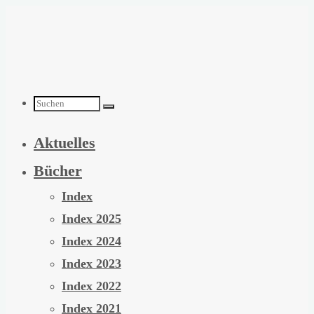
Zum
Inhalt
springen
Suchen
Aktuelles
nach:
Bücher
Index
Index 2025
Index 2024
Index 2023
Index 2022
Index 2021