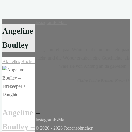
Instagram
E-Mail
Angeline
Boulley
„...nur ein paar Wörter und dann noch ein paar
mehr, und die Wörter ergaben eine Geschichte, als
Aktuelles
Bücher
wäre sie von Anfang an da gewesen.“
-
Claire-Louise Bennett
, Kasse 19
Angeline
Instagram
E-Mail
Boulley –
© 2020 - 2026 Rezensöhnchen