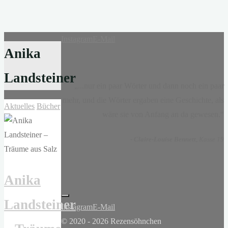
Instagram
E-Mail
Anika
Landsteiner
„...nur ein paar Wörter und dann noch ein paar
mehr, und die Wörter ergaben eine Geschichte, als
Aktuelles
Bücher
wäre sie von Anfang an da gewesen.“
-
Claire-Louise Bennett
, Kasse 19
Anika
Landsteiner
Instagram
E-Mail
© 2020 - 2026 Rezensöhnchen