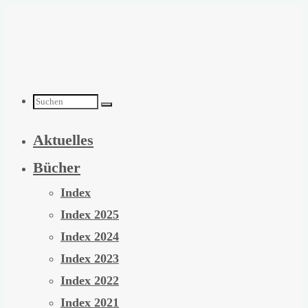
Zum
Inhalt
springen
Suchen
Aktuelles
nach:
Bücher
Index
Index 2025
Index 2024
Index 2023
Index 2022
Index 2021