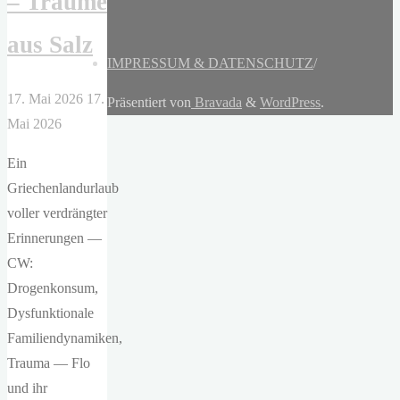
– Träume
aus Salz
IMPRESSUM & DATENSCHUTZ
/
17. Mai 2026
17.
Präsentiert von
Bravada
&
WordPress
.
Mai 2026
Ein
Griechenlandurlaub
voller verdrängter
Erinnerungen —
CW:
Drogenkonsum,
Dysfunktionale
Familiendynamiken,
Trauma — Flo
und ihr