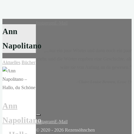
Instagram
E-Mail
Ann
Napolitano
„...nur ein paar Wörter und dann noch ein paar
mehr, und die Wörter ergaben eine Geschichte, als
Aktuelles
Bücher
wäre sie von Anfang an da gewesen.“
-
Claire-Louise Bennett
, Kasse 19
Ann
Napolitano
Instagram
E-Mail
© 2020 - 2026 Rezensöhnchen