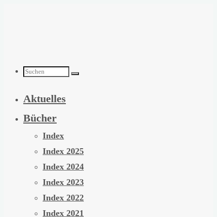
Zum
Inhalt
springen
Suchen
Aktuelles
nach:
Bücher
Index
Index 2025
Index 2024
Index 2023
Index 2022
Index 2021