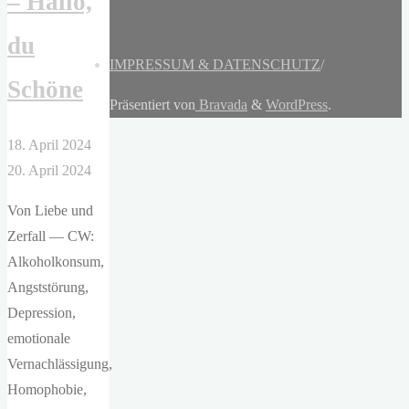
– Hallo,
du
IMPRESSUM & DATENSCHUTZ
/
Schöne
Präsentiert von
Bravada
&
WordPress
.
18. April 2024
20. April 2024
Von Liebe und
Zerfall — CW:
Alkoholkonsum,
Angststörung,
Depression,
emotionale
Vernachlässigung,
Homophobie,