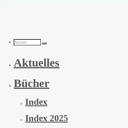
Zum
Inhalt
springen
Suchen
Aktuelles
nach:
Bücher
Index
Index 2025