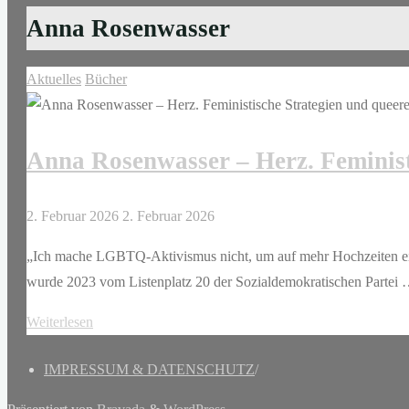
Anna Rosenwasser
Aktuelles
Bücher
Anna Rosenwasser – Herz. Feminist
2. Februar 2026
2. Februar 2026
„Ich mache LGBTQ-Aktivismus nicht, um auf mehr Hochzeiten e
wurde 2023 vom Listenplatz 20 der Sozialdemokratischen Partei
"Anna
Weiterlesen
Rosenwasser
IMPRESSUM & DATENSCHUTZ
/
–
Herz.