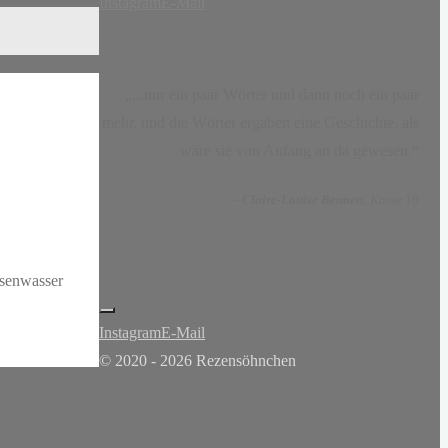
Instagram
E-Mail
„...nur ein paar Wörter und dann noch ein paar
mehr, und die Wörter ergaben eine Geschichte, als
wäre sie von Anfang an da gewesen.“
-
Claire-Louise Bennett
, Kasse 19
senwasser
Instagram
E-Mail
© 2020 - 2026 Rezensöhnchen