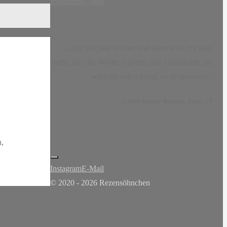
Instagram
E-Mail
„...nur ein paar Wörter und dann noch ein paar
mehr, und die Wörter ergaben eine Geschichte, als
wäre sie von Anfang an da gewesen.“
-
Claire-Louise Bennett
, Kasse 19
n,
Instagram
E-Mail
© 2020 - 2026 Rezensöhnchen