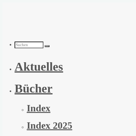
Zum
Inhalt
springen
Suchen
Aktuelles
nach:
Bücher
Index
Index 2025