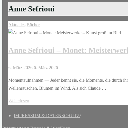
Anne Sefrioui
Aktuelles
Bücher
Anne Sefrioui – Monet: Meisterwer
6. März 2026
6. März 2026
Momentaufnahmen — Jeder kennt sie, die Momente, die durch ihre Sc
Wellenrauschen, Blumen im Wind. Als sich Claude …
"Anne
Weiterlesen
Sefrioui
IMPRESSUM & DATENSCHUTZ
/
–
Monet: