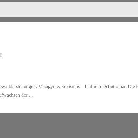
e
waltdarstellungen, Misogynie, Sexismus—In ihrem Debütroman Die l
 Aufwachsen der …