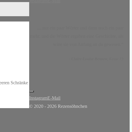
Instagram
E-Mail
„...nur ein paar Wörter und dann noch ein paar
mehr, und die Wörter ergaben eine Geschichte, als
wäre sie von Anfang an da gewesen.“
-
Claire-Louise Bennett
, Kasse 19
eeren Schränke
Instagram
E-Mail
© 2020 - 2026 Rezensöhnchen