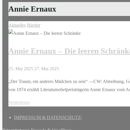
Annie Ernaux
Aktuelles
Bücher
Annie Ernaux – Die leeren Schränk
25. Mai 2025
27. Mai 2025
„Der Traum, ein anderes Mädchen zu sein“ —CW: Abtreibung, Ge
von 1974 erzählt Literaturnobelpreisträgerin Annie Ernaux vom
"Annie
Weiterlesen
Ernaux
IMPRESSUM & DATENSCHUTZ
/
–
Die