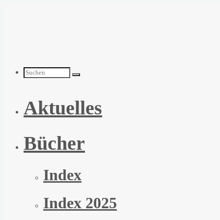
Zum
Inhalt
springen
Suchen
Aktuelles
nach:
Bücher
Index
Index 2025