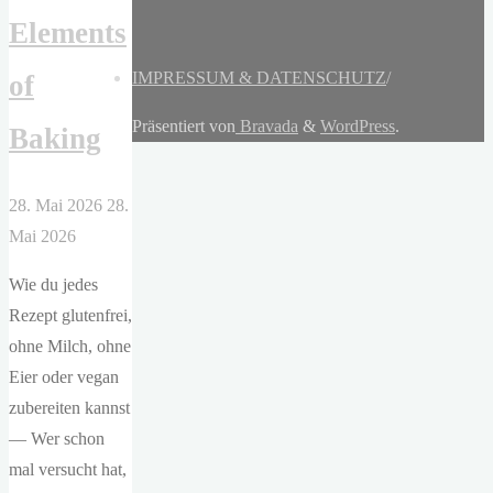
Elements
IMPRESSUM & DATENSCHUTZ
/
of
Präsentiert von
Bravada
&
WordPress
.
Baking
28. Mai 2026
28.
Mai 2026
Wie du jedes
Rezept glutenfrei,
ohne Milch, ohne
Eier oder vegan
zubereiten kannst
— Wer schon
mal versucht hat,