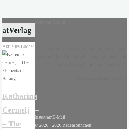
Instagram
E-Mail
atVerlag
Aktuelles
Bücher
„...nur ein paar Wörter und dann noch ein paar
mehr, und die Wörter ergaben eine Geschichte, als
wäre sie von Anfang an da gewesen.“
-
Claire-Louise Bennett
, Kasse 19
Katharina
Cermelj
Instagram
E-Mail
– The
© 2020 - 2026 Rezensöhnchen