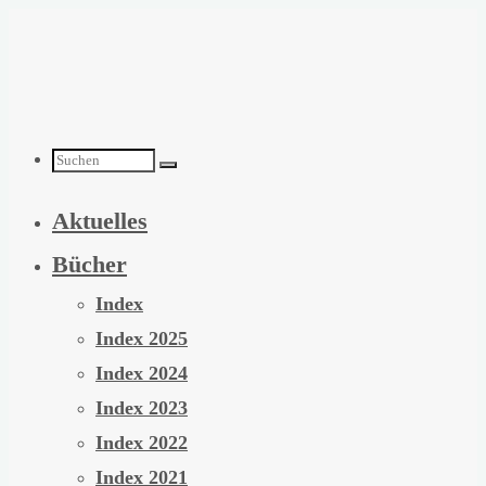
Zum
Inhalt
springen
Suchen
Aktuelles
nach:
Bücher
Index
Index 2025
Index 2024
Index 2023
Index 2022
Index 2021