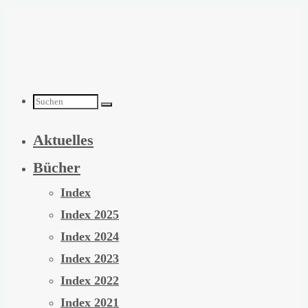
Zum
Inhalt
springen
Suchen
Aktuelles
nach:
Bücher
Index
Index 2025
Index 2024
Index 2023
Index 2022
Index 2021