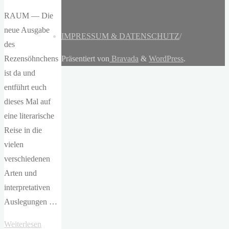
RAUM — Die
neue Ausgabe
IMPRESSUM & DATENSCHUTZ
/
des
Rezensöhnchens
Präsentiert von
Bravada
&
WordPress
.
ist da und
entführt euch
dieses Mal auf
eine literarische
Reise in die
vielen
verschiedenen
Arten und
interpretativen
Auslegungen …
"Ausgabe
Weiterlesen