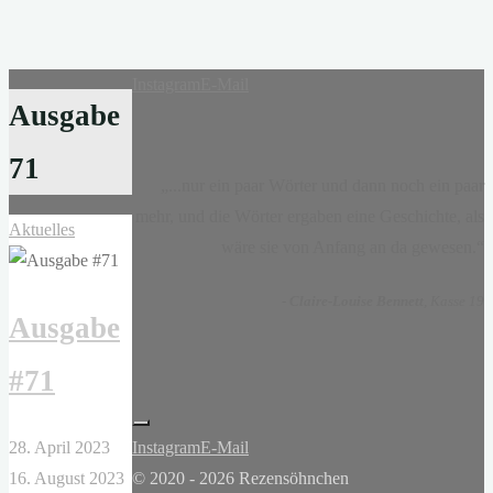
Instagram
E-Mail
Ausgabe
71
„...nur ein paar Wörter und dann noch ein paar
mehr, und die Wörter ergaben eine Geschichte, als
Aktuelles
wäre sie von Anfang an da gewesen.“
-
Claire-Louise Bennett
, Kasse 19
Ausgabe
#71
28. April 2023
Instagram
E-Mail
16. August 2023
© 2020 - 2026 Rezensöhnchen