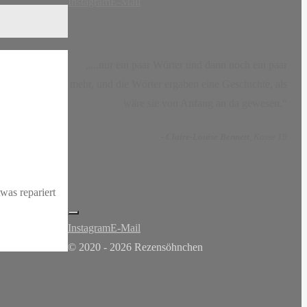
Instagram
E-Mail
„...nur ein paar Wörter und dann noch ein paar
mehr, und die Wörter ergaben eine Geschichte, als
wäre sie von Anfang an da gewesen.“
-
Claire-Louise Bennett
, Kasse 19
was repariert
Instagram
E-Mail
© 2020 - 2026 Rezensöhnchen