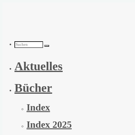
Zum
Inhalt
springen
Suchen
Aktuelles
nach:
Bücher
Index
Index 2025