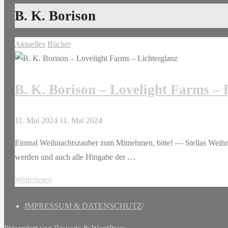
B. K. Borison
Aktuelles
Bücher
B. K. Borison – Lovelight Farms – 
11. Mai 2024
11. Mai 2024
Einmal Weihnachtszauber zum Mitnehmen, bitte! — Stellas Weihna
werden und auch alle Hingabe der …
"B.
Weiterlesen
K.
IMPRESSUM & DATENSCHUTZ
/
Borison
–