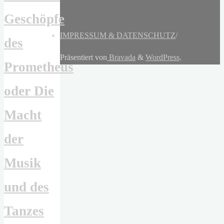
Geschöpfe
IMPRESSUM & DATENSCHUTZ
/
des
Präsentiert von
Bravada
&
WordPress
.
Prometheus
oder Die
Macht
der
Musik
und des
Tanzes