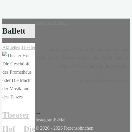
Instagram
E-Mail
Ballett
Aktuelles
Theater
„...nur ein paar Wörter und dann noch ein paar
mehr, und die Wörter ergaben eine Geschichte, als
wäre sie von Anfang an da gewesen.“
-
Claire-Louise Bennett
, Kasse 19
Theater
Instagram
E-Mail
Hof – Die
© 2020 - 2026 Rezensöhnchen