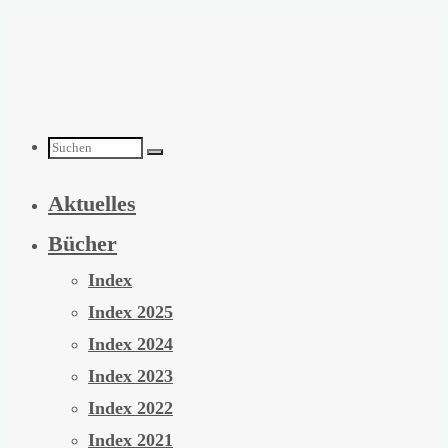
Zum
Inhalt
springen
Suchen
Aktuelles
nach:
Bücher
Index
Index 2025
Index 2024
Index 2023
Index 2022
Index 2021