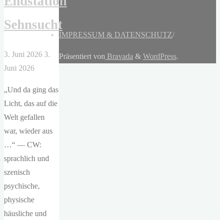
Endstation
Sehnsucht
IMPRESSUM & DATENSCHUTZ
/
3. Juni 2026
3.
Präsentiert von
Bravada
&
WordPress
.
Juni 2026
„Und da ging das
Licht, das auf die
Welt gefallen
war, wieder aus
…“ — CW:
sprachlich und
szenisch
psychische,
physische
häusliche und