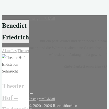
Instagram
E-Mail
Benedict
Friedrich
„...nur ein paar Wörter und dann noch ein paar
mehr, und die Wörter ergaben eine Geschichte, als
Aktuelles
Theater
wäre sie von Anfang an da gewesen.“
-
Claire-Louise Bennett
, Kasse 19
Theater
Hof –
Instagram
E-Mail
© 2020 - 2026 Rezensöhnchen