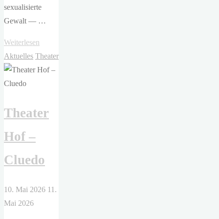
sexualisierte
Gewalt — …
"Theater
Weiterlesen
Hof
Aktuelles
Theater
–
Endstation
Sehnsucht"
Theater
Hof –
Cluedo
10. Mai 2026
11.
Mai 2026