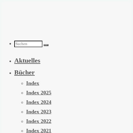
Zum
Inhalt
springen
Suchen
Aktuelles
nach:
Bücher
Index
Index 2025
Index 2024
Index 2023
Index 2022
Index 2021