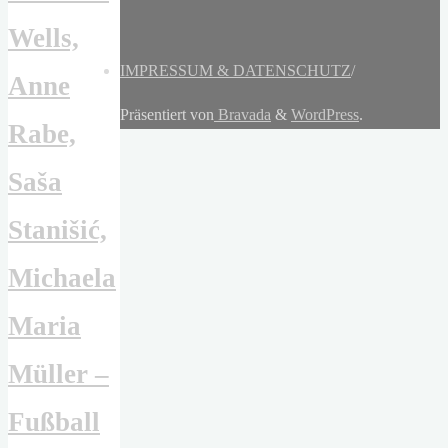
Wells,
IMPRESSUM & DATENSCHUTZ
/
Anne
Präsentiert von
Bravada
&
WordPress
.
Rabe,
Saša
Stanišić,
Michaela
Maria
Müller –
Fußball