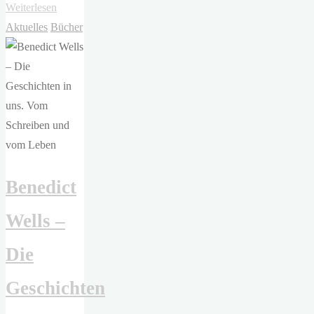
"Benedict
Weiterlesen
Wells,
Aktuelles
Bücher
Anne
Rabe,
Saša
Stanišić,
Michaela
Maria
Müller
Benedict
–
Fußball"
Wells –
Die
Geschichten