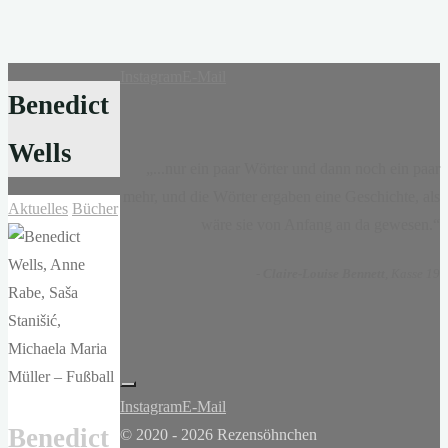
Instagram
E-Mail
Benedict
Wells
„...nur ein paar Wörter und dann noch ein paar
mehr, und die Wörter ergaben eine Geschichte, als
Aktuelles
Bücher
wäre sie von Anfang an da gewesen.“
-
Claire-Louise Bennett
, Kasse 19
Instagram
E-Mail
Benedict
© 2020 - 2026 Rezensöhnchen