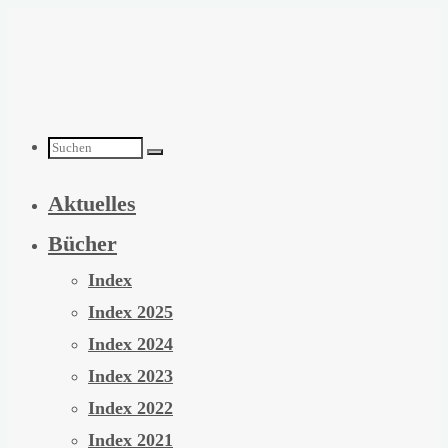
Zum
Inhalt
springen
Suchen
Aktuelles
nach:
Bücher
Index
Index 2025
Index 2024
Index 2023
Index 2022
Index 2021