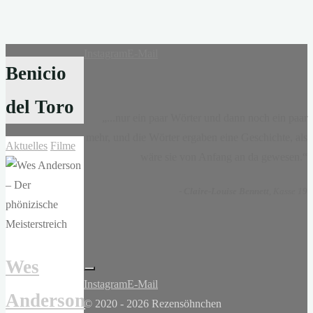
Instagram
E-Mail
Benicio
del Toro
„...nur ein paar Wörter und dann noch ein paar
mehr, und die Wörter ergaben eine Geschichte, als
Aktuelles
Filme
wäre sie von Anfang an da gewesen.“
-
Claire-Louise Bennett
, Kasse 19
Wes
Instagram
E-Mail
Anderson
© 2020 - 2026 Rezensöhnchen