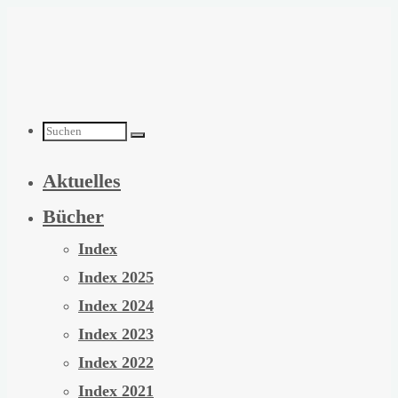
Zum
Inhalt
springen
Suchen
Aktuelles
nach:
Bücher
Index
Index 2025
Index 2024
Index 2023
Index 2022
Index 2021