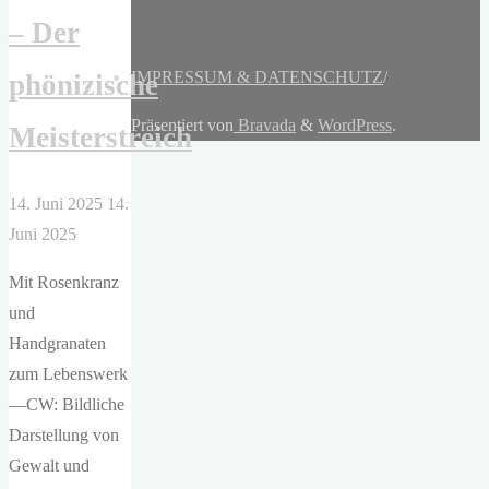
– Der
IMPRESSUM & DATENSCHUTZ
/
phönizische
Präsentiert von
Bravada
&
WordPress
.
Meisterstreich
14. Juni 2025
14.
Juni 2025
Mit Rosenkranz
und
Handgranaten
zum Lebenswerk
—CW: Bildliche
Darstellung von
Gewalt und