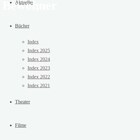
Bewohner
Aktuelles
Bücher
Index
Index 2025
Index 2024
Index 2023
Index 2022
Index 2021
Theater
Filme