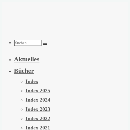
Zum
Inhalt
springen
Suchen
Aktuelles
nach:
Bücher
Index
Index 2025
Index 2024
Index 2023
Index 2022
Index 2021