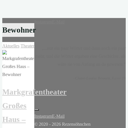
Instagram
E-Mail
Bewohner
Aktuelles
Theater
„...nur ein paar Wörter und dann noch ein paar
mehr, und die Wörter ergaben eine Geschichte, als
wäre sie von Anfang an da gewesen.“
-
Claire-Louise Bennett
, Kasse 19
Markgrafentheater
Großes
Instagram
E-Mail
Haus –
© 2020 - 2026 Rezensöhnchen