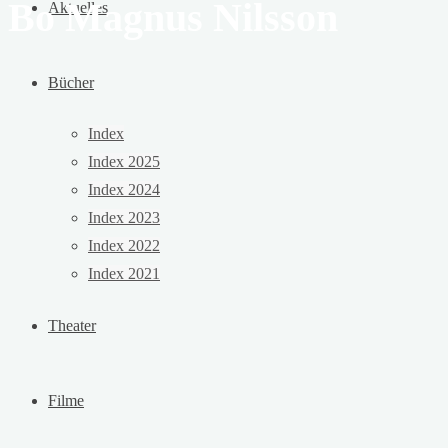
Bo Magnus Nilsson
Aktuelles
Bücher
Index
Index 2025
Index 2024
Index 2023
Index 2022
Index 2021
Theater
Filme