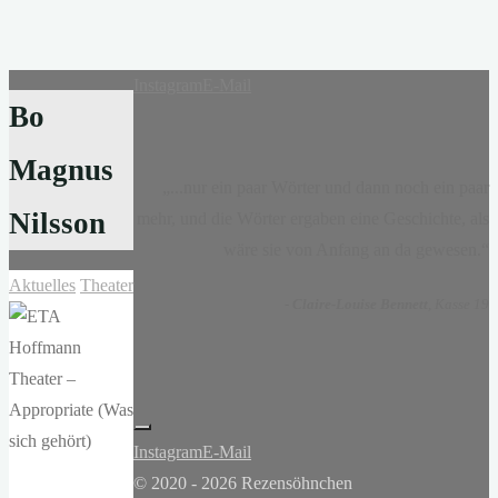
Instagram
E-Mail
Bo
Magnus
„...nur ein paar Wörter und dann noch ein paar
Nilsson
mehr, und die Wörter ergaben eine Geschichte, als
wäre sie von Anfang an da gewesen.“
Aktuelles
Theater
-
Claire-Louise Bennett
, Kasse 19
Instagram
E-Mail
© 2020 - 2026 Rezensöhnchen