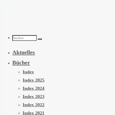
Zum
Inhalt
springen
Suchen
Aktuelles
nach:
Bücher
Index
Index 2025
Index 2024
Index 2023
Index 2022
Index 2021