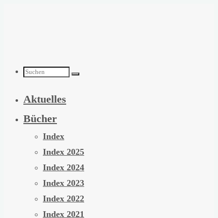
Zum
Inhalt
springen
Suchen
Aktuelles
nach:
Bücher
Index
Index 2025
Index 2024
Index 2023
Index 2022
Index 2021