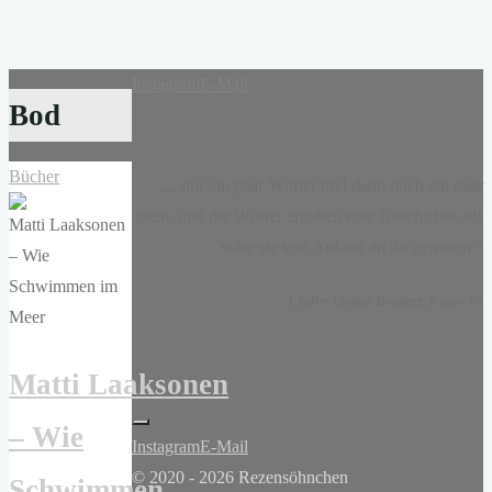
Instagram
E-Mail
Bod
Bücher
„...nur ein paar Wörter und dann noch ein paar
mehr, und die Wörter ergaben eine Geschichte, als
wäre sie von Anfang an da gewesen.“
-
Claire-Louise Bennett
, Kasse 19
Matti Laaksonen
– Wie
Instagram
E-Mail
© 2020 - 2026 Rezensöhnchen
Schwimmen