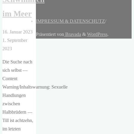
im Meer
IMPRESSUM & DATENSCHUTZ
/
16. Januar 2023
Präsentiert von
Bravada
&
WordPress
.
1. September
2023
Die Suche nach
sich selbst —
Content
Warning/Inhaltswarnung: Sexuelle
Handlungen
zwischen
Halbbrüdern —
Till ist achtzehn,
im letzten