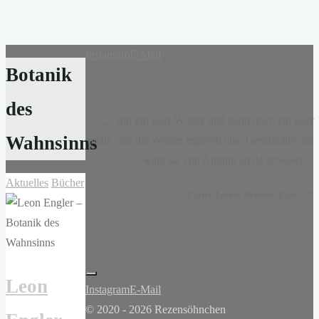
Instagram
E-Mail
Botanik
des
„...nur ein paar Wörter und dann noch ein paar
Wahnsinns
mehr, und die Wörter ergaben eine Geschichte, als
wäre sie von Anfang an da gewesen.“
Aktuelles
Bücher
-
Claire-Louise Bennett
, Kasse 19
Leon
Instagram
E-Mail
© 2020 - 2026 Rezensöhnchen