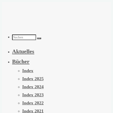
Zum
Inhalt
springen
Suchen
Aktuelles
nach:
Bücher
Index
Index 2025
Index 2024
Index 2023
Index 2022
Index 2021