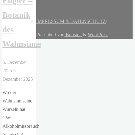
Engler –
Botanik
IMPRESSUM & DATENSCHUTZ
/
des
Präsentiert von
Bravada
&
WordPress
.
Wahnsinns
5. Dezember
2025
5.
Dezember 2025
Wo der
Wahnsinn seine
Wurzeln hat —
CW:
Alkoholmissbrauch,
(manische)