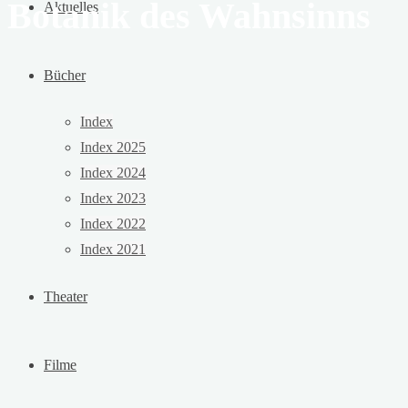
Botanik des Wahnsinns
Aktuelles
Bücher
Index
Index 2025
Index 2024
Index 2023
Index 2022
Index 2021
Theater
Filme