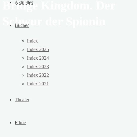
Bridge Kingdom. Der
Aktuelles
Schwur der Spionin
Bücher
Index
Index 2025
Index 2024
Index 2023
Index 2022
Index 2021
Theater
Filme