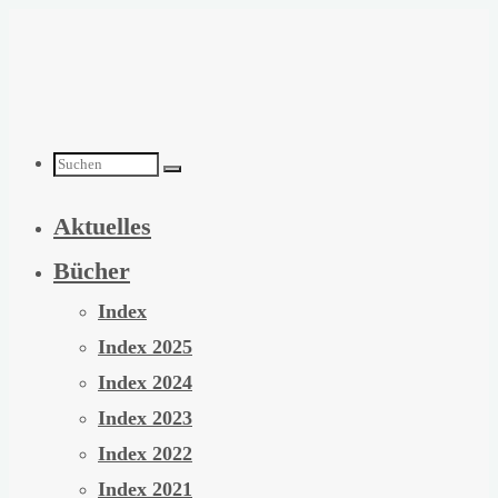
Zum
Inhalt
springen
Suchen
Aktuelles
nach:
Bücher
Index
Index 2025
Index 2024
Index 2023
Index 2022
Index 2021