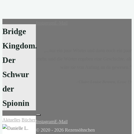
Instagram
E-Mail
Bridge
Kingdom.
„...nur ein paar Wörter und dann noch ein paar
Der
mehr, und die Wörter ergaben eine Geschichte, als
wäre sie von Anfang an da gewesen.“
Schwur
-
Claire-Louise Bennett
, Kasse 19
der
Spionin
Aktuelles
Bücher
Instagram
E-Mail
© 2020 - 2026 Rezensöhnchen