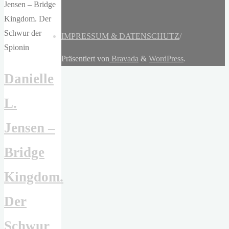
IMPRESSUM & DATENSCHUTZ
/
Präsentiert von
Bravada
&
WordPress
.
Danielle
L.
Jensen –
Bridge
Kingdom.
Der
Schwur