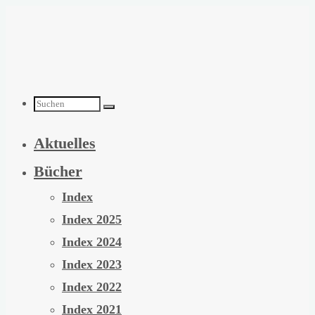
Zum
Inhalt
springen
Suchen
Aktuelles
nach:
Bücher
Index
Index 2025
Index 2024
Index 2023
Index 2022
Index 2021