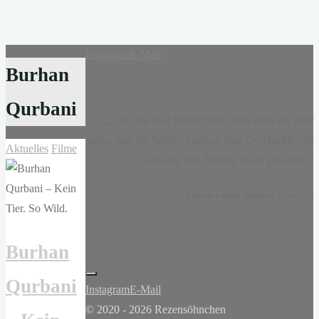
Instagram
E-Mail
Burhan
Qurbani
„...nur ein paar Wörter und dann noch ein paar
mehr, und die Wörter ergaben eine Geschichte, als
Aktuelles
Filme
wäre sie von Anfang an da gewesen.“
-
Claire-Louise Bennett
, Kasse 19
Burhan
Qurbani
Instagram
E-Mail
© 2020 - 2026 Rezensöhnchen