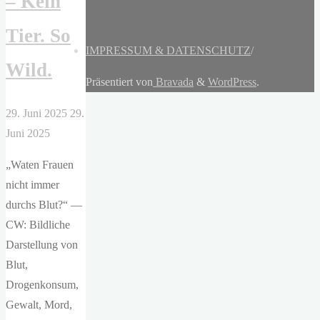
– Kein
Tier. So
IMPRESSUM & DATENSCHUTZ
/
Wild.
Präsentiert von
Bravada
&
WordPress
.
29. Juni 2025
29.
Juni 2025
„Waten Frauen
nicht immer
durchs Blut?“ —
CW: Bildliche
Darstellung von
Blut,
Drogenkonsum,
Gewalt, Mord,