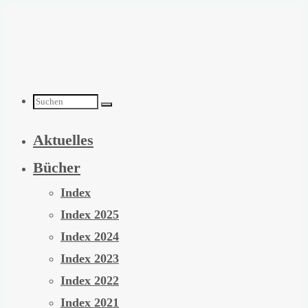
Zum
Inhalt
springen
Suchen
Aktuelles
nach:
Bücher
Index
Index 2025
Index 2024
Index 2023
Index 2022
Index 2021