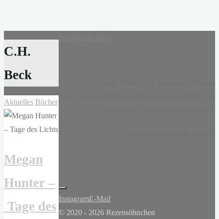
Instagram
E-Mail
C.H.
Beck
„...nur ein paar Wörter und dann noch ein paar
mehr, und die Wörter ergaben eine Geschichte, als
Aktuelles
Bücher
wäre sie von Anfang an da gewesen.“
-
Claire-Louise Bennett
, Kasse 19
Megan
Hunter –
Instagram
E-Mail
Tage des
© 2020 - 2026 Rezensöhnchen