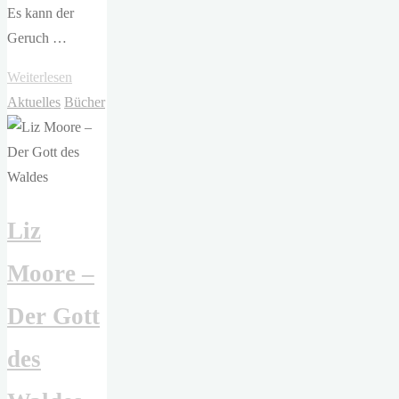
Es kann der
Geruch …
"Megan
Weiterlesen
Hunter
Aktuelles
Bücher
–
Tage
des
Lichts"
Liz
Moore –
Der Gott
des