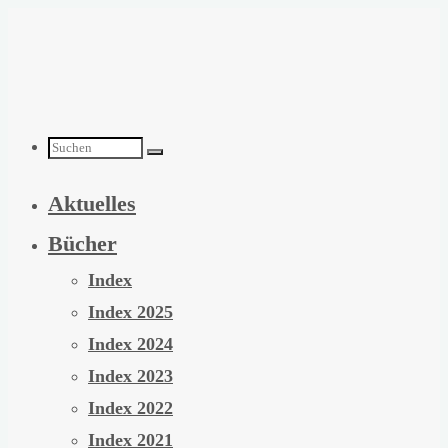
Zum
Inhalt
springen
Suchen
Aktuelles
nach:
Bücher
Index
Index 2025
Index 2024
Index 2023
Index 2022
Index 2021