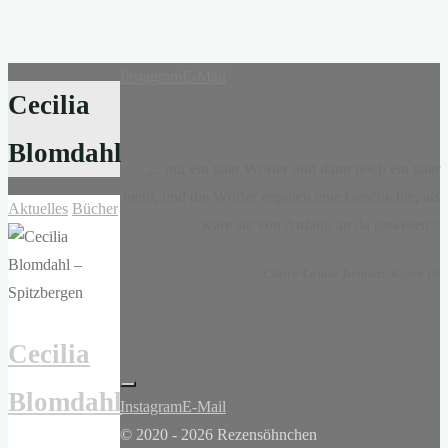
Instagram
E-Mail
Cecilia
Blomdahl
„...nur ein paar Wörter und dann noch ein paar
mehr, und die Wörter ergaben eine Geschichte, als
Aktuelles
Bücher
wäre sie von Anfang an da gewesen.“
-
Claire-Louise Bennett
, Kasse 19
Cecilia
Blomdahl
Instagram
E-Mail
© 2020 - 2026 Rezensöhnchen