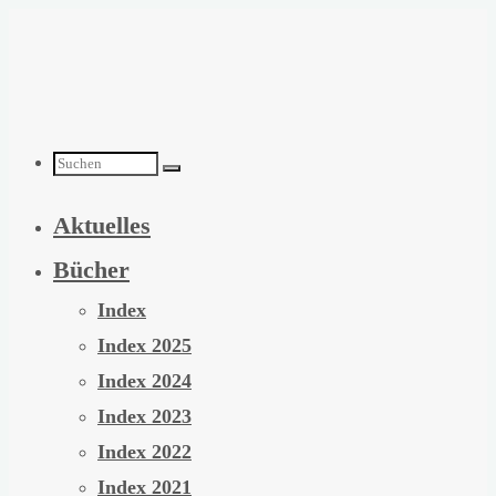
Zum
Inhalt
springen
Suchen
Aktuelles
nach:
Bücher
Index
Index 2025
Index 2024
Index 2023
Index 2022
Index 2021