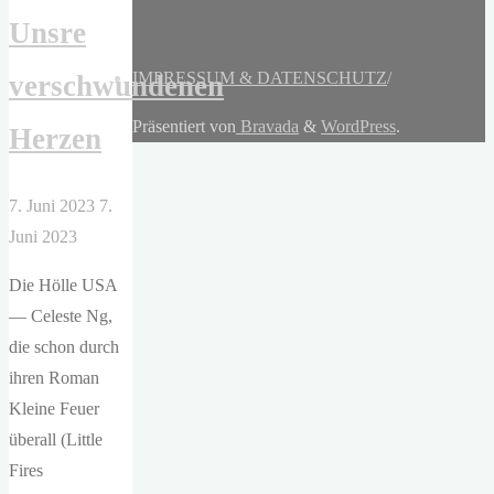
Unsre
IMPRESSUM & DATENSCHUTZ
/
verschwundenen
Präsentiert von
Bravada
&
WordPress
.
Herzen
7. Juni 2023
7.
Juni 2023
Die Hölle USA
— Celeste Ng,
die schon durch
ihren Roman
Kleine Feuer
überall (Little
Fires