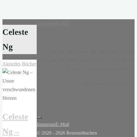
Instagram
E-Mail
Celeste
Ng
„...nur ein paar Wörter und dann noch ein paar
mehr, und die Wörter ergaben eine Geschichte, als
Aktuelles
Bücher
wäre sie von Anfang an da gewesen.“
-
Claire-Louise Bennett
, Kasse 19
Celeste
Instagram
E-Mail
Ng –
© 2020 - 2026 Rezensöhnchen