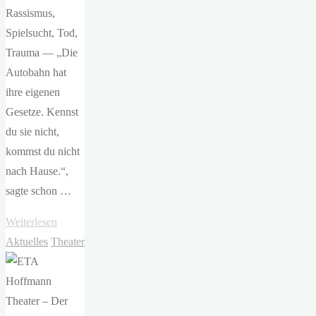
Rassismus,
Spielsucht, Tod,
Trauma — „Die
Autobahn hat
ihre eigenen
Gesetze. Kennst
du sie nicht,
kommst du nicht
nach Hause.“,
sagte schon …
"Domenico
Weiterlesen
Müllensiefen
Aktuelles
Theater
–
Manchmal
muss