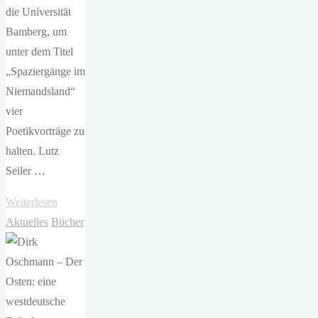
die Universität
Bamberg, um
unter dem Titel
„Spaziergänge im
Niemandsland“
vier
Poetikvorträge zu
halten. Lutz
Seiler …
"Ein
Weiterlesen
Interview
Aktuelles
Bücher
mit
Lutz
Seiler"