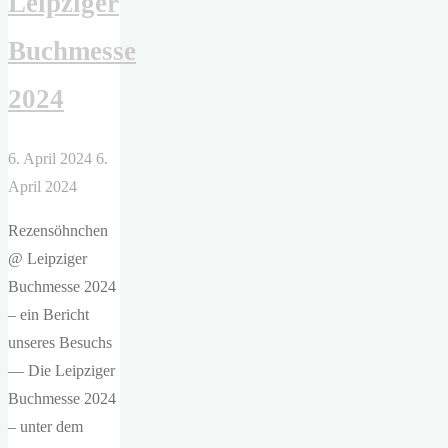
Leipziger
YEAH,
Buchmesse
YEAH?
Die
2024
BEATLES
und
6. April 2024
6.
die
April 2024
DDR"
Rezensöhnchen
@ Leipziger
Buchmesse 2024
– ein Bericht
unseres Besuchs
— Die Leipziger
Buchmesse 2024
– unter dem