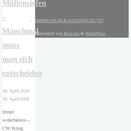
Müllensiefen
–
IMPRESSUM & DATENSCHUTZ
/
Manchmal
Präsentiert von
Bravada
&
WordPress
.
muss
man sich
entscheiden
30. April 2026
30. April 2026
Immer
weiterfahren—
CW: Krieg,