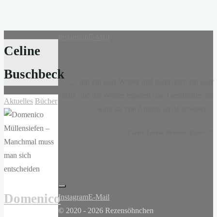
Instagram
E-Mail
Celine
Buschbeck
„...nur ein paar Wörter und dann noch ein paar
mehr, und die Wörter ergaben eine Geschichte, als
Aktuelles
Bücher
wäre sie von Anfang an da gewesen.“
-
Claire-Louise Bennett
, Kasse 19
Domenico
Instagram
E-Mail
© 2020 - 2026 Rezensöhnchen