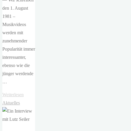
den 1. August
1981 –
Musikvideos
werden mit
zunehmender
Popularität immer
interessanter,
ebenso wie die
jünger werdende
…
"Markus
Weiterlesen
Kavka
Aktuelles
und
Elmar
Giglinger