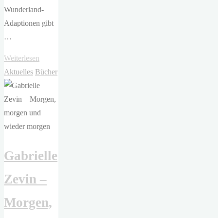
Wunderland-
Adaptionen gibt
…
"Christina
Weiterlesen
Henry
Aktuelles
Bücher
–
Die
Chroniken
von
Alice"
Gabrielle
Zevin –
Morgen,