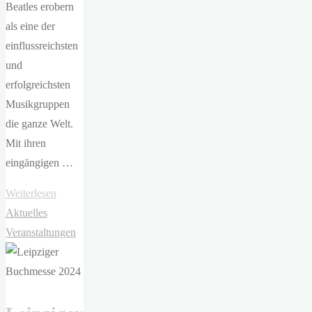
Beatles erobern
als eine der
einflussreichsten
und
erfolgreichsten
Musikgruppen
die ganze Welt.
Mit ihren
eingängigen …
"Wolfgang
Weiterlesen
Martin
Aktuelles
–
Veranstaltungen
Schluss
mit
dem
YEAH,