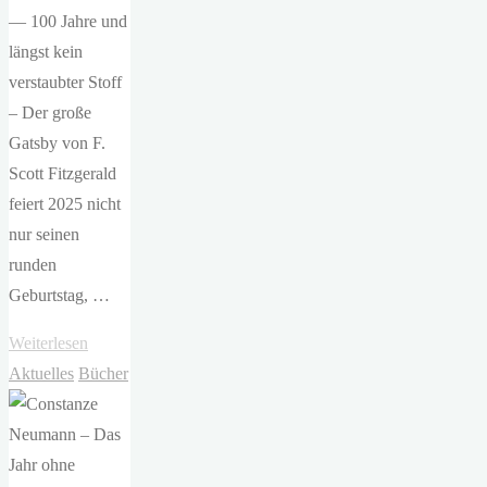
— 100 Jahre und
längst kein
verstaubter Stoff
– Der große
Gatsby von F.
Scott Fitzgerald
feiert 2025 nicht
nur seinen
runden
Geburtstag, …
"ETA
Weiterlesen
Hoffmann
Aktuelles
Bücher
Theater
–
Der