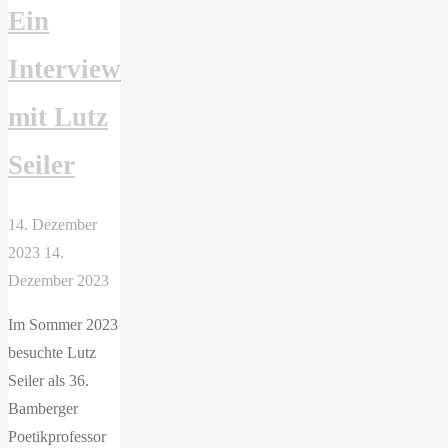
Ein
–
MTViva
Interview
liebt
dich!
mit Lutz
Die
elektrisierende
Seiler
Geschichte
des
14. Dezember
deutschen
2023
14.
Musikfernsehens "
Dezember 2023
Im Sommer 2023
besuchte Lutz
Seiler als 36.
Bamberger
Poetikprofessor