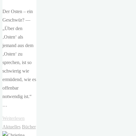
Der Osten – ein
Geschwür? —
„Über den
‚Osten‘ als
jemand aus dem
‚Osten‘ zu
sprechen, ist so
schwierig wie
ermüdend, wie es
offenbar
notwendig ist.“
…
"Dirk
Weiterlesen
Oschmann
Aktuelles
Bücher
–