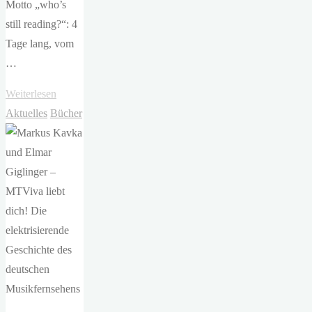
Motto „who’s
still reading?“: 4
Tage lang, vom
…
"Leipziger
Weiterlesen
Buchmesse
Aktuelles
Bücher
2024"