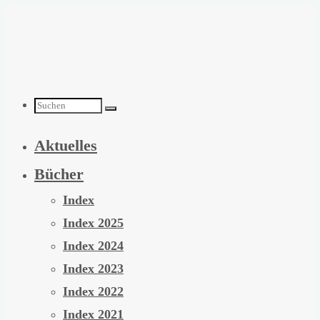
Zum
Inhalt
springen
Suchen
Aktuelles
nach:
Bücher
Index
Index 2025
Index 2024
Index 2023
Index 2022
Index 2021