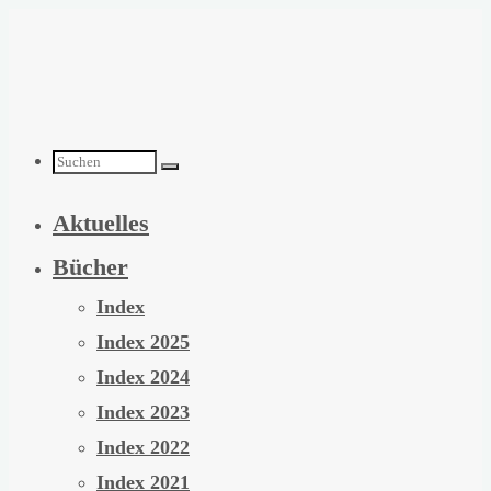
Zum
Inhalt
springen
Suchen
Aktuelles
nach:
Bücher
Index
Index 2025
Index 2024
Index 2023
Index 2022
Index 2021