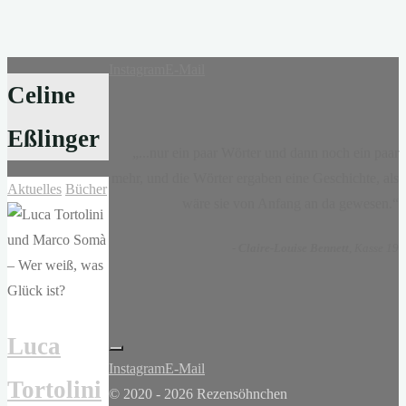
Instagram
E-Mail
Celine
Eßlinger
„...nur ein paar Wörter und dann noch ein paar
mehr, und die Wörter ergaben eine Geschichte, als
Aktuelles
Bücher
wäre sie von Anfang an da gewesen.“
-
Claire-Louise Bennett
, Kasse 19
Luca
Instagram
E-Mail
Tortolini
© 2020 - 2026 Rezensöhnchen