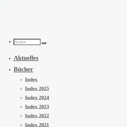
Zum
Inhalt
springen
Suchen
Aktuelles
nach:
Bücher
Index
Index 2025
Index 2024
Index 2023
Index 2022
Index 2021