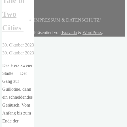
Tale of
Two
IMPRESSUM & DATENSCHUTZ
/
Cities
Präsentiert von
Bravada
&
WordPress
.
30. Oktober 2023
30. Oktober 2023
Das Herz zweier
Städte — Der
Gang zur
Guillotine, dann
ein schneidendes
Geräusch. Vom
Anfang bis zum
Ende der