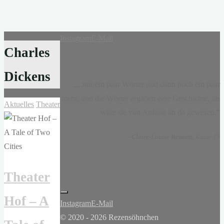
Instagram
E-Mail
Charles
Dickens
„...nur ein paar Wörter und dann noch ein paar
mehr, und die Wörter ergaben eine Geschichte, als
Aktuelles
Theater
wäre sie von Anfang an da gewesen.“
-
Claire-Louise Bennett
, Kasse 19
Theater
Hof – A
Instagram
E-Mail
© 2020 - 2026 Rezensöhnchen