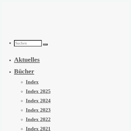
Zum
Inhalt
springen
Suchen
Aktuelles
nach:
Bücher
Index
Index 2025
Index 2024
Index 2023
Index 2022
Index 2021