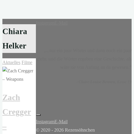
Instagram
E-Mail
Chiara
Helker
„...nur ein paar Wörter und dann noch ein paar
mehr, und die Wörter ergaben eine Geschichte, als
Aktuelles
Filme
wäre sie von Anfang an da gewesen.“
-
Claire-Louise Bennett
, Kasse 19
Zach
Cregger
Instagram
E-Mail
–
© 2020 - 2026 Rezensöhnchen