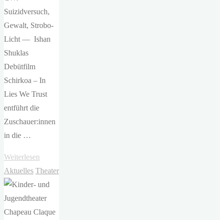
Suizidversuch,
Gewalt, Strobo-
Licht — Ishan
Shuklas
Debütfilm
Schirkoa – In
Lies We Trust
entführt die
Zuschauer:innen
in die …
"Ishan
Weiterlesen
Shukla:
Aktuelles
Theater
Schirkoa
–
In