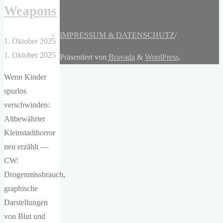
Weapons
IMPRESSUM & DATENSCHUTZ
/
1. Oktober 2025
1. Oktober 2025
Präsentiert von
Bravada
&
WordPress
.
Wenn Kinder
spurlos
verschwinden:
Altbewährter
Kleinstadthorror
neu erzählt —
CW:
Drogenmissbrauch,
graphische
Darstellungen
von Blut und