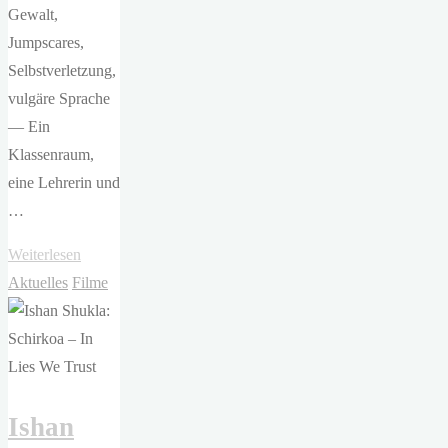
Gewalt,
Jumpscares,
Selbstverletzung,
vulgäre Sprache
— Ein
Klassenraum,
eine Lehrerin und
…
"Zach
Weiterlesen
Cregger
Aktuelles
Filme
–
Weapons"
Ishan