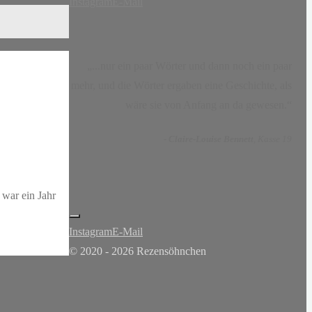
Instagram
E-Mail
„...nur ein paar Wörter und dann noch ein paar
mehr, und die Wörter ergaben eine Geschichte, als
wäre sie von Anfang an da gewesen.“
-
Claire-Louise Bennett
, Kasse 19
 war ein Jahr
Instagram
E-Mail
© 2020 - 2026 Rezensöhnchen