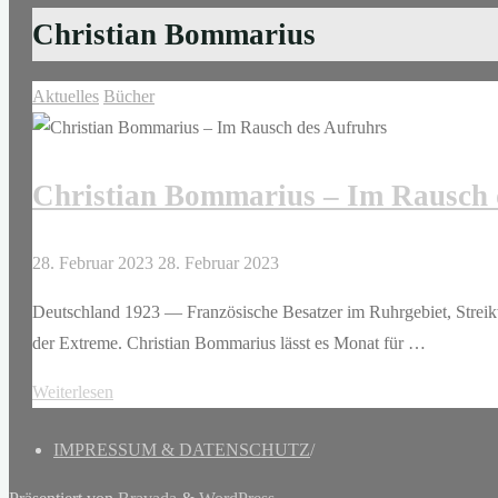
Christian Bommarius
Aktuelles
Bücher
Christian Bommarius – Im Rausch 
28. Februar 2023
28. Februar 2023
Deutschland 1923 — Französische Besatzer im Ruhrgebiet, Streikw
der Extreme. Christian Bommarius lässt es Monat für …
"Christian
Weiterlesen
Bommarius
IMPRESSUM & DATENSCHUTZ
/
–
Im