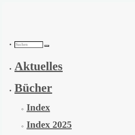
Zum
Inhalt
springen
Suchen
Aktuelles
nach:
Bücher
Index
Index 2025