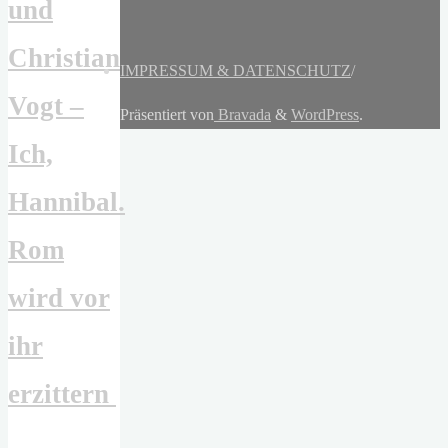
und
Christian
IMPRESSUM & DATENSCHUTZ
/
Vogt –
Präsentiert von
Bravada
&
WordPress
.
Ich,
Hannibal.
Rom
wird vor
ihr
erzittern