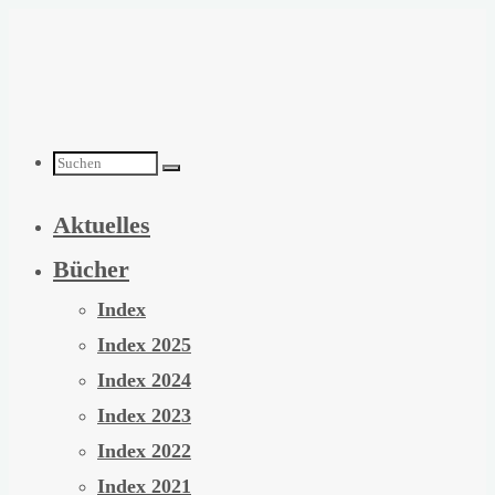
Zum
Inhalt
springen
Suchen
Aktuelles
nach:
Bücher
Index
Index 2025
Index 2024
Index 2023
Index 2022
Index 2021