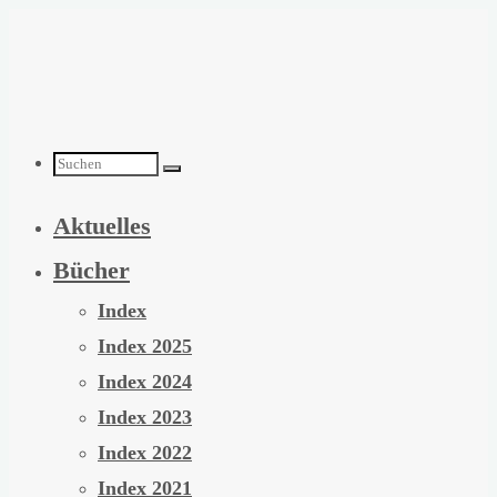
Zum
Inhalt
springen
Suchen
Aktuelles
nach:
Bücher
Index
Index 2025
Index 2024
Index 2023
Index 2022
Index 2021