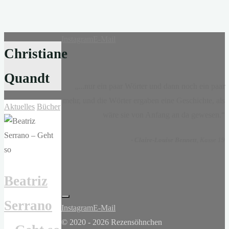
Instagram
E-Mail
Christiane
Quandt
„...nur ein paar Wörter und dann noch ein paar
mehr, und die Wörter ergaben eine Geschichte, als
Aktuelles
Bücher
wäre sie von Anfang an da gewesen.“
-
Claire-Louise Bennett
, Kasse 19
Beatriz
Serrano
Instagram
E-Mail
© 2020 - 2026 Rezensöhnchen