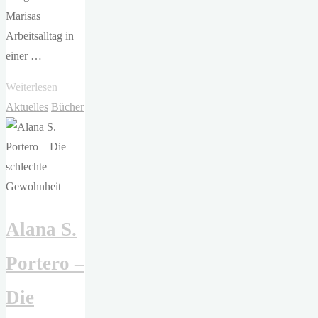
Marisas
Arbeitsalltag in
einer …
"Beatriz
Weiterlesen
Serrano
Aktuelles
Bücher
–
Geht
so"
Alana S.
Portero –
Die