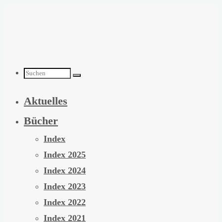
Zum
Inhalt
springen
Suchen
Aktuelles
nach:
Bücher
Index
Index 2025
Index 2024
Index 2023
Index 2022
Index 2021