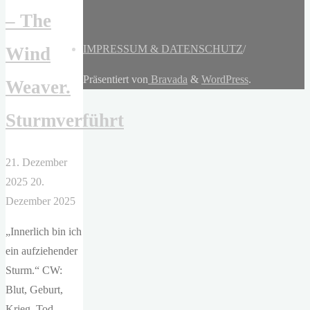
– The
IMPRESSUM & DATENSCHUTZ
/
Wind
Präsentiert von
Bravada
&
WordPress
.
Weaver.
Sturmverführt
21. Dezember
2025
20.
Dezember 2025
„Innerlich bin ich
ein aufziehender
Sturm.“ CW:
Blut, Geburt,
Krieg, Tod —