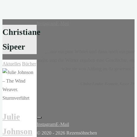
Instagram
E-Mail
Christiane
Sipeer
„...nur ein paar Wörter und dann noch ein paar
mehr, und die Wörter ergaben eine Geschichte, als
Aktuelles
Bücher
wäre sie von Anfang an da gewesen.“
-
Claire-Louise Bennett
, Kasse 19
Julie
Instagram
E-Mail
Johnson
© 2020 - 2026 Rezensöhnchen