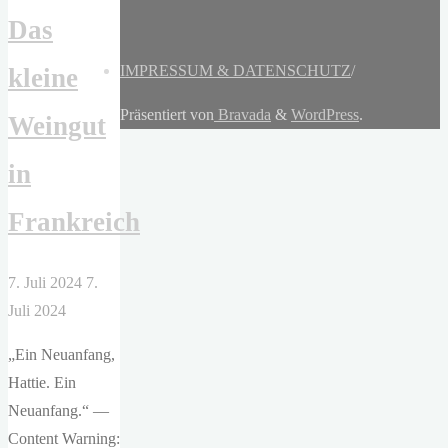
Das
IMPRESSUM & DATENSCHUTZ
/
kleine
Präsentiert von
Bravada
&
WordPress
.
Weingut
in
Frankreich
7. Juli 2024
7.
Juli 2024
„Ein Neuanfang,
Hattie. Ein
Neuanfang.“ —
Content Warning: