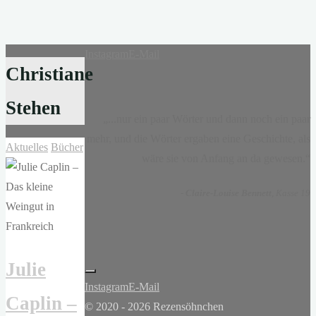
Instagram
E-Mail
Christiane
Stehen
„...nur ein paar Wörter und dann noch ein paar
mehr, und die Wörter ergaben eine Geschichte, als
Aktuelles
Bücher
wäre sie von Anfang an da gewesen.“
-
Claire-Louise Bennett
, Kasse 19
Julie
Instagram
E-Mail
Caplin –
© 2020 - 2026 Rezensöhnchen