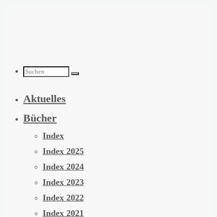
Zum
Inhalt
springen
Suchen
Aktuelles
nach:
Bücher
Index
Index 2025
Index 2024
Index 2023
Index 2022
Index 2021