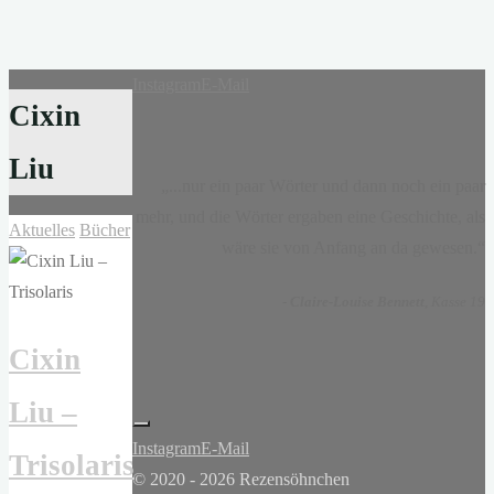
Instagram
E-Mail
Cixin
Liu
„...nur ein paar Wörter und dann noch ein paar
mehr, und die Wörter ergaben eine Geschichte, als
Aktuelles
Bücher
wäre sie von Anfang an da gewesen.“
-
Claire-Louise Bennett
, Kasse 19
Cixin
Liu –
Instagram
E-Mail
Trisolaris
© 2020 - 2026 Rezensöhnchen