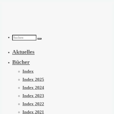
Zum
Inhalt
springen
Suchen
Aktuelles
nach:
Bücher
Index
Index 2025
Index 2024
Index 2023
Index 2022
Index 2021