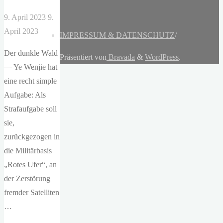
9. April 2023
9.
April 2023
IMPRESSUM & DATENSCHUTZ
/
Der dunkle Wald
Präsentiert von
Bravada
&
WordPress
.
— Ye Wenjie hat
eine recht simple
Aufgabe: Als
Strafaufgabe soll
sie,
zurückgezogen in
die Militärbasis
„Rotes Ufer“, an
der Zerstörung
fremder Satelliten
…