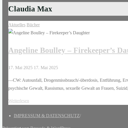
Claudia Max
Aktuelles
Bücher
Angeline Boulley – Firekeeper’s D
17. Mai 2025
17. Mai 2025
—CW: Autounfall, Drogenmissbrauch/-überdosis, Entführung, Er
psychische Gewalt, Rassismus, sexuelle Gewalt an Frauen, Suizi
"Angeline
Weiterlesen
Boulley
IMPRESSUM & DATENSCHUTZ
/
–
Firekeeper’s