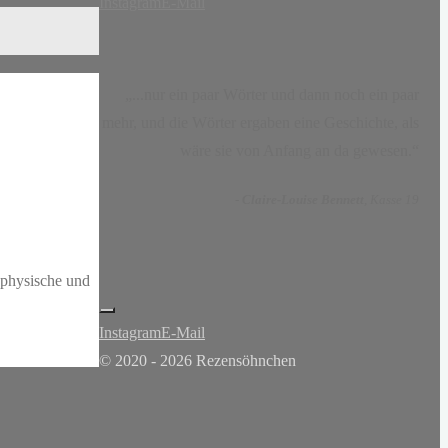
Instagram
E-Mail
„...nur ein paar Wörter und dann noch ein paar
mehr, und die Wörter ergaben eine Geschichte, als
wäre sie von Anfang an da gewesen.“
-
Claire-Louise Bennett
, Kasse 19
 physische und
Instagram
E-Mail
© 2020 - 2026 Rezensöhnchen