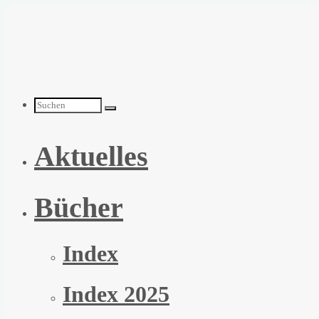
Zum
Inhalt
springen
Suchen
Aktuelles
nach:
Bücher
Index
Index 2025