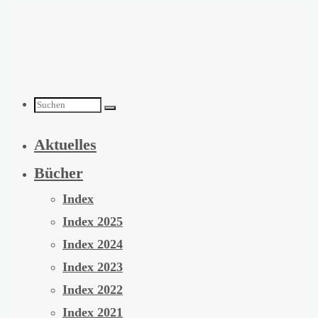
Zum
Inhalt
springen
Suchen
Aktuelles
nach:
Bücher
Index
Index 2025
Index 2024
Index 2023
Index 2022
Index 2021