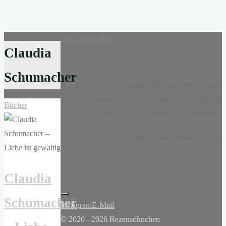
Instagram
E-Mail
Claudia
Schumacher
„...nur ein paar Wörter und dann noch ein paar
mehr, und die Wörter ergaben eine Geschichte, als
Bücher
wäre sie von Anfang an da gewesen.“
-
Claire-Louise Bennett
, Kasse 19
Claudia
Schumacher
Instagram
E-Mail
© 2020 - 2026 Rezensöhnchen