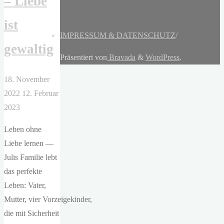
– Liebe
ist
IMPRESSUM & DATENSCHUTZ
/
gewaltig
Präsentiert von
Bravada
&
WordPress
.
18. November
2022
12. Februar
2023
Leben ohne
Liebe lernen —
Julis Familie lebt
das perfekte
Leben: Vater,
Mutter, vier Vorzeigekinder,
die mit Sicherheit