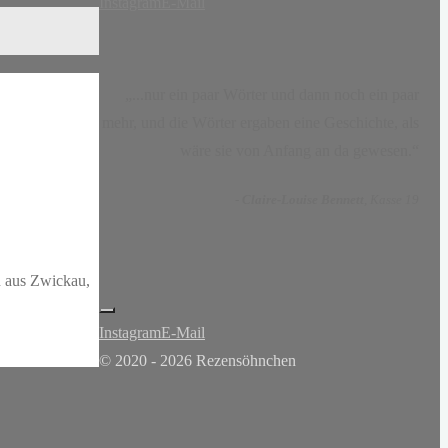
Instagram
E-Mail
„...nur ein paar Wörter und dann noch ein paar
mehr, und die Wörter ergaben eine Geschichte, als
wäre sie von Anfang an da gewesen.“
-
Claire-Louise Bennett
, Kasse 19
in aus Zwickau,
Instagram
E-Mail
© 2020 - 2026 Rezensöhnchen