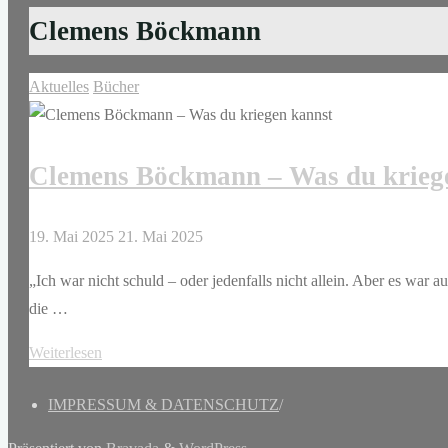
Clemens Böckmann
Aktuelles
Bücher
Clemens Böckmann – Was du krieg
19. Mai 2025
21. Mai 2025
„Ich war nicht schuld – oder jedenfalls nicht allein. Aber es war 
die …
"Clemens
Weiterlesen
Böckmann
IMPRESSUM & DATENSCHUTZ
/
–
Was