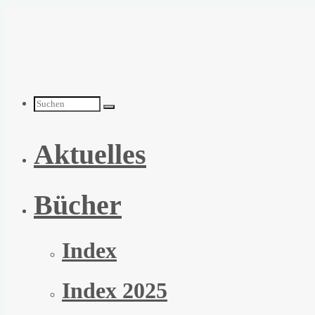
Zum
Inhalt
springen
Suchen
Aktuelles
nach:
Bücher
Index
Index 2025